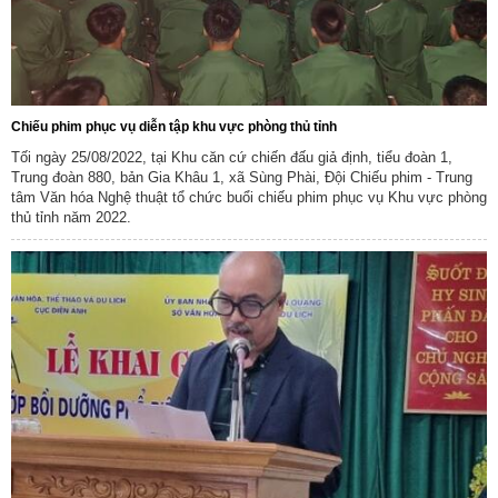
Chiếu phim phục vụ diễn tập khu vực phòng thủ tỉnh
Tối ngày 25/08/2022, tại Khu căn cứ chiến đấu giả định, tiểu đoàn 1,
Trung đoàn 880, bản Gia Khâu 1, xã Sùng Phài, Đội Chiếu phim - Trung
tâm Văn hóa Nghệ thuật tổ chức buổi chiếu phim phục vụ Khu vực phòng
thủ tỉnh năm 2022.