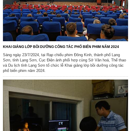
KHAI GIẢNG LỚP BỒI DƯỠNG CÔNG TÁC PHỔ BIẾN PHIM NĂM 2024
Sáng ngày 23/7/2024, tại Rạp chiếu phim Đông Kinh, thành phố Lạng
Sơn, tỉnh Lạng Sơn, Cục Điện ảnh phối hợp cùng Sở Văn hoá, Thể thao
và Du lịch tỉnh Lạng Sơn tổ chức lễ Khai giảng lớp bồi dưỡng công tác
phổ biến phim năm 2024.