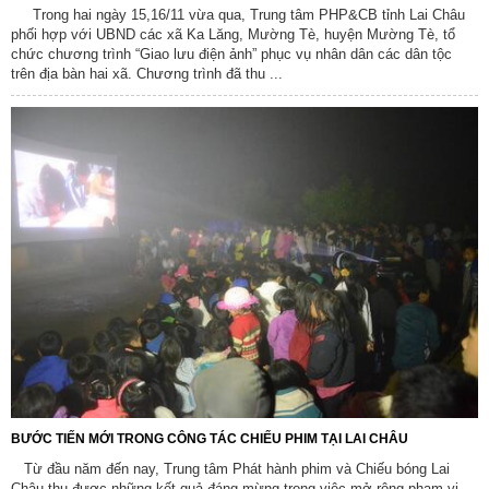
Trong hai ngày 15,16/11 vừa qua, Trung tâm PHP&CB tỉnh Lai Châu
phối hợp với UBND các xã Ka Lăng, Mường Tè, huyện Mường Tè, tổ
chức chương trình “Giao lưu điện ảnh” phục vụ nhân dân các dân tộc
trên địa bàn hai xã. Chương trình đã thu ...
BƯỚC TIẾN MỚI TRONG CÔNG TÁC CHIẾU PHIM TẠI LAI CHÂU
Từ đầu năm đến nay, Trung tâm Phát hành phim và Chiếu bóng Lai
Châu thu được những kết quả đáng mừng trong việc mở rộng phạm vi