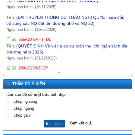
Tên:
(BÀI TRUYỀN THÔNG DỰ THẢO NGHỊ QUYẾT sửa đổi,
bổ sung các NQ đặt tên đường phố và NQ 20)
Ngày ban hành: (11/02/2026)
Số:
555/QĐ-SVHTTDL
Tên:
(QUYẾT ĐỊNH Về việc giao dự toán thu, chi ngân sách địa
phương năm 2026)
Ngày ban hành: (31/12/2025)
Số:
289/2025/NĐ-CP
Tên:
(NGHỊ ĐỊNH Hướng dẫn thi hành Nghị quyết số
197/2025/QH15 ngày 17 tháng 5 năm 2025 của Quốc hội về
một số cơ chế, chính sách đặc biệt tạo đột phá trong xây dựng
và tổ chức thi hành pháp luật)
Ngày ban hành: (10/12/2025)
THĂM DÒ Ý KIẾN
Số:
1987/SVHTTDL-VP
làm sao để có một bức ảnh đẹp
Tên:
(V/v định hướng nội dung phổ biến, giáo dục pháp luật
chụp nghiêng
tháng 6 năm 2026)
chụp ngang
Ngày ban hành: (03/06/2026)
chụp gần
Tên:
(BÀI TRUYỀN THÔNG DỰ THẢO NGHỊ QUYẾT QUY
Xem kết quả
Bình chọn
ĐỊNH NỘI DUNG, MỨC CHI MỘT SỐ HOẠT ĐỘNG VĂN HÓA,
NGHỆ THUẬT TRÊN ĐỊA BÀN TỈNH LAI CHÂU)