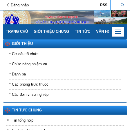
Đăng nhập
RSS
TRANG CHỦ
GIỚI THIỆU CHUNG
TIN TỨC
VĂN HÓA - GIA ĐÌ
Toggle
navigat
GIỚI THIỆU
Cơ cấu tổ chức
Chức năng nhiệm vụ
Danh bạ
Các phòng trực thuộc
Các đơn vị sự nghiệp
TIN TỨC CHUNG
Tin tổng hợp