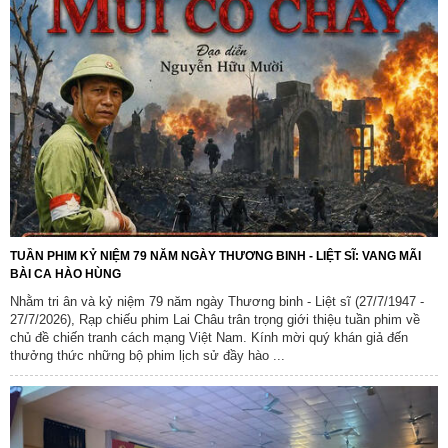
TUẦN PHIM KỶ NIỆM 79 NĂM NGÀY THƯƠNG BINH - LIỆT SĨ: VANG MÃI
BÀI CA HÀO HÙNG
Nhằm tri ân và kỷ niệm 79 năm ngày Thương binh - Liệt sĩ (27/7/1947 -
27/7/2026), Rạp chiếu phim Lai Châu trân trọng giới thiệu tuần phim về
chủ đề chiến tranh cách mạng Việt Nam. Kính mời quý khán giả đến
thưởng thức những bộ phim lịch sử đầy hào ...