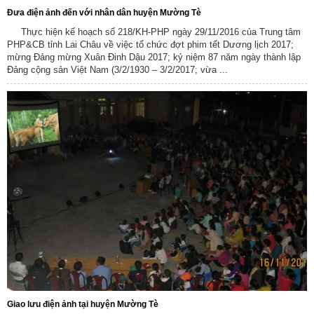
Đưa điện ảnh đến với nhân dân huyện Mường Tè
Thực hiện kế hoạch số 218/KH-PHP ngày 29/11/2016 của Trung tâm
PHP&CB tỉnh Lai Châu về việc tổ chức đợt phim tết Dương lịch 2017;
mừng Đảng mừng Xuân Đinh Dậu 2017; kỷ niệm 87 năm ngày thành lập
Đảng cộng sản Việt Nam (3/2/1930 – 3/2/2017; vừa ...
Giao lưu điện ảnh tại huyện Mường Tè