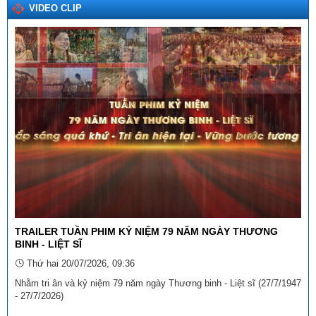
VIDEO CLIP
Ngày ban hành: (12/11/2025)
Số:
15/2025/TT-BTP
Tên:
(THÔNG TƯ Hướng dẫn thi hành Quyết định số
27/2025/QĐ-TTg ngày 04 tháng 8 năm 2025 của Thủ tướng
Chính phủ quy định về xã, phường, đặc khu đạt chuẩn tiếp cận
pháp luật)
Ngày ban hành: (29/09/2025)
Số:
3046/SVHTTDL-VP
Tên:
(V/v triển khai thực hiện Thông tư số 98/2025/TT-BTC
ngày 27 tháng 10 năm 2025 của Bộ trưởng Bộ Tài chính)
Ngày ban hành: (06/11/2025)
Tên:
(Danh sách dự kiến xếp hạng “Khách sạn tiêu biểu không
thuốc lá” lần thứ I - năm 2025)
Ngày ban hành: (18/12/2025)
TRAILER TUẦN PHIM KỶ NIỆM 79 NĂM NGÀY THƯƠNG
BINH - LIỆT SĨ
Tên:
(THÔNG TƯ Quy định và hướng dẫn công tác thi đua,
Thứ hai 20/07/2026, 09:36
khen thưởng về Dân quân tự vệ)
Ngày ban hành: (22/12/2025)
Nhằm tri ân và kỷ niệm 79 năm ngày Thương binh - Liệt sĩ (27/7/1947
- 27/7/2026)