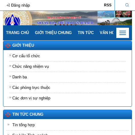
Đăng nhập
RSS
TRANG CHỦ
GIỚI THIỆU CHUNG
TIN TỨC
VĂN HÓA - GIA ĐÌ
Toggle
navigat
GIỚI THIỆU
Cơ cấu tổ chức
Chức năng nhiệm vụ
Danh bạ
Các phòng trực thuộc
Các đơn vị sự nghiệp
TIN TỨC CHUNG
Tin tổng hợp