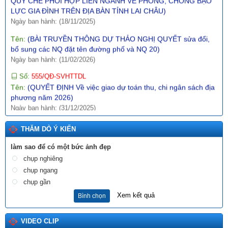
LỰC GIA ĐÌNH TRÊN ĐỊA BÀN TỈNH LAI CHÂU)
Ngày ban hành: (18/11/2025)
Tên:
(BÀI TRUYỀN THÔNG DỰ THẢO NGHỊ QUYẾT sửa đổi,
bổ sung các NQ đặt tên đường phố và NQ 20)
Ngày ban hành: (11/02/2026)
Số:
555/QĐ-SVHTTDL
Tên:
(QUYẾT ĐỊNH Về việc giao dự toán thu, chi ngân sách địa
phương năm 2026)
Ngày ban hành: (31/12/2025)
Số:
289/2025/NĐ-CP
Tên:
(NGHỊ ĐỊNH Hướng dẫn thi hành Nghị quyết số
THĂM DÒ Ý KIẾN
197/2025/QH15 ngày 17 tháng 5 năm 2025 của Quốc hội về
làm sao để có một bức ảnh đẹp
một số cơ chế, chính sách đặc biệt tạo đột phá trong xây dựng
và tổ chức thi hành pháp luật)
chụp nghiêng
Ngày ban hành: (10/12/2025)
chụp ngang
chụp gần
Số:
1987/SVHTTDL-VP
Xem kết quả
Tên:
(V/v định hướng nội dung phổ biến, giáo dục pháp luật
Bình chọn
tháng 6 năm 2026)
Ngày ban hành: (03/06/2026)
VIDEO CLIP