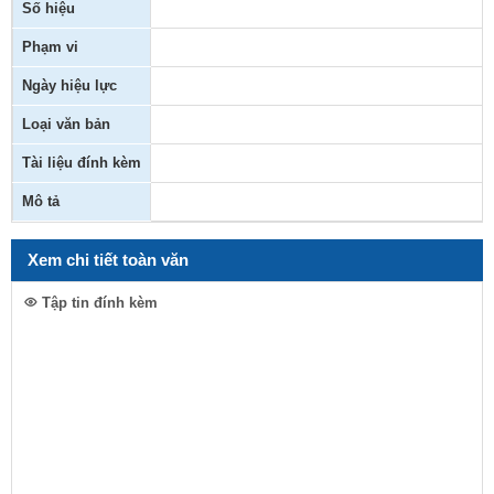
Số hiệu
Phạm vi
Ngày hiệu lực
Loại văn bản
Tài liệu đính kèm
Mô tả
Xem chi tiết toàn văn
Tập tin đính kèm