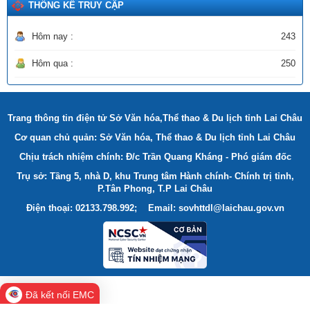
Ngày ban hành: (22/12/2025)
THỐNG KÊ TRUY CẬP
Hôm nay :
243
Hôm qua :
250
Trang thông tin điện tử Sở Văn hóa,Thể thao & Du lịch tỉnh Lai Châu
Cơ quan chủ quản: Sở Văn hóa, Thể thao & Du lịch tỉnh Lai Châu
Chịu trách nhiệm chính: Đ/c Trần Quang Kháng - Phó giám đốc
Trụ sở: Tầng 5, nhà D, khu Trung tâm Hành chính- Chính trị tỉnh,
P.Tân Phong, T.P Lai Châu
Điện thoại: 02133.798.992; Email: sovhttdl@laichau.gov.vn
Đã kết nối EMC