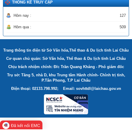
THỐNG KÊ TRUY CẬP
Hôm nay :
127
Hôm qua :
509
Trang thông tin điện tử Sở Văn hóa,Thể thao & Du lịch tỉnh Lai Châu
Cơ quan chủ quản: Sở Văn hóa, Thể thao & Du lịch tỉnh Lai Châu
Chịu trách nhiệm chính: Đ/c Trần Quang Kháng - Phó giám đốc
Trụ sở: Tầng 5, nhà D, khu Trung tâm Hành chính- Chính trị tỉnh,
P.Tân Phong, T.P Lai Châu
Điện thoại: 02133.798.992; Email: sovhttdl@laichau.gov.vn
Đã kết nối EMC