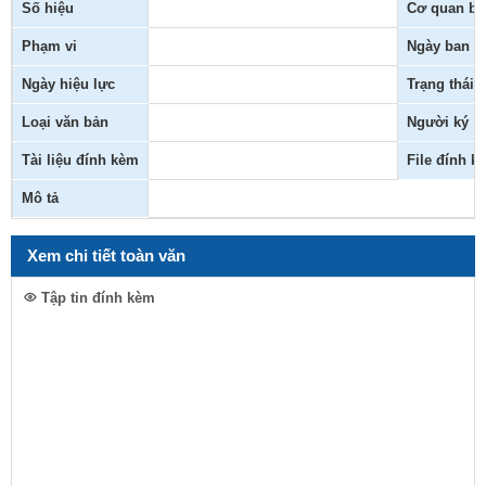
Số hiệu
Cơ quan ba
Phạm vi
Ngày ban h
Ngày hiệu lực
Trạng thái
Loại văn bản
Người ký
Tài liệu đính kèm
File đính k
Mô tả
Xem chi tiết toàn văn
Tập tin đính kèm