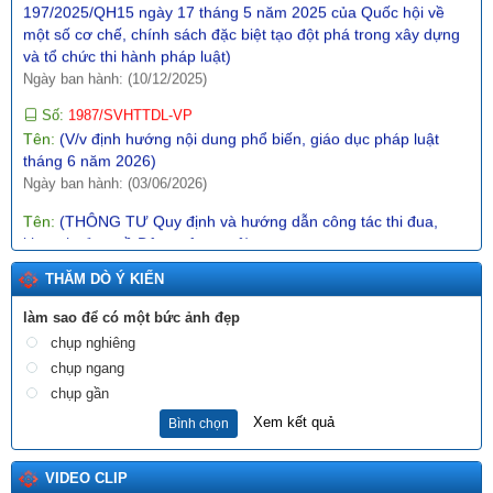
một số cơ chế, chính sách đặc biệt tạo đột phá trong xây dựng
và tổ chức thi hành pháp luật)
Ngày ban hành: (10/12/2025)
Số:
1987/SVHTTDL-VP
Tên:
(V/v định hướng nội dung phổ biến, giáo dục pháp luật
tháng 6 năm 2026)
Ngày ban hành: (03/06/2026)
Tên:
(THÔNG TƯ Quy định và hướng dẫn công tác thi đua,
khen thưởng về Dân quân tự vệ)
Ngày ban hành: (22/12/2025)
THĂM DÒ Ý KIẾN
Tên:
(NGHỊ ĐỊNH1 Quy định về giá đất)
Ngày ban hành: (10/12/2025)
làm sao để có một bức ảnh đẹp
chụp nghiêng
Tên:
(Danh sách dự kiến xếp hạng “Khách sạn tiêu biểu không
chụp ngang
thuốc lá” lần thứ I - năm 2025)
Ngày ban hành: (18/12/2025)
chụp gần
Xem kết quả
Bình chọn
Tên:
(BÀI TRUYỀN THÔNG DỰ THẢO QUYẾT ĐỊNH SỬA ĐỔI,
BỔ SUNG MỘT SỐ ĐIỀU CỦA QUYẾT ĐỊNH SỐ 21/2017/QĐ-
UBND NGÀY 21/7/2017 CỦA UBND TỈNH LAI CHÂU BAN HÀNH
VIDEO CLIP