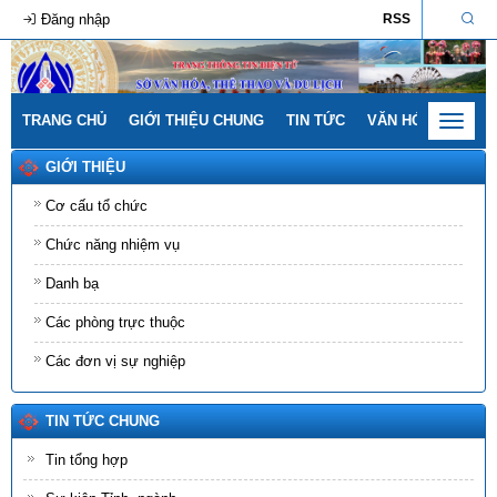
Đăng nhập
RSS
TRANG CHỦ
GIỚI THIỆU CHUNG
TIN TỨC
VĂN HÓA - GIA ĐÌ
Toggle
navigat
GIỚI THIỆU
Cơ cấu tổ chức
Chức năng nhiệm vụ
Danh bạ
Các phòng trực thuộc
Các đơn vị sự nghiệp
TIN TỨC CHUNG
Tin tổng hợp