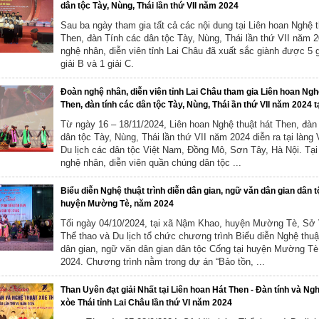
dân tộc Tày, Nùng, Thái lần thứ VII năm 2024
Sau ba ngày tham gia tất cả các nội dung tại Liên hoan Nghệ t
Then, đàn Tính các dân tộc Tày, Nùng, Thái lần thứ VII năm 
nghệ nhân, diễn viên tỉnh Lai Châu đã xuất sắc giành được 5 g
giải B và 1 giải C.
Đoàn nghệ nhân, diễn viên tỉnh Lai Châu tham gia Liên hoan Ngh
Then, đàn tính các dân tộc Tày, Nùng, Thái ần thứ VII năm 2024 t
Từ ngày 16 – 18/11/2024, Liên hoan Nghệ thuật hát Then, đàn
dân tộc Tày, Nùng, Thái lần thứ VII năm 2024 diễn ra tại làng
Du lịch các dân tộc Việt Nam, Đồng Mô, Sơn Tây, Hà Nội. Tại
nghệ nhân, diễn viên quần chúng dân tộc ...
Biểu diễn Nghệ thuật trình diễn dân gian, ngữ văn dân gian dân t
huyện Mường Tè, năm 2024
Tối ngày 04/10/2024, tại xã Nậm Khao, huyện Mường Tè, Sở
Thể thao và Du lịch tổ chức chương trình Biểu diễn Nghệ thuật
dân gian, ngữ văn dân gian dân tộc Cống tại huyện Mường T
2024. Chương trình nằm trong dự án “Bảo tồn, ...
Than Uyên đạt giải Nhất tại Liên hoan Hát Then - Đàn tính và Ng
xòe Thái tỉnh Lai Châu lần thứ VI năm 2024