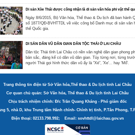
Di sản Xòe Thái được công nhận là di sản văn hóa phi vật thể qu
Ngày 8/6/2015, Bộ Văn hóa, Thể thao & Du lịch đã ban hành Q
số 1877/QĐ-BVHTTDL về việc công bố Danh mục di sản văn h
thể Quốc gia.
DI SẢN DÂN VŨ DÂN GIAN DÂN TỘC THÁI Ở LAI CHÂU
Dân tộc Thái tỉnh Lai Châu có nền văn nghệ dân gian phong p
bản sắc, đáng kể có dân vũ dân gian. Tùy từng nơi, từng tr
người Thái gọi hình thức dân vũ ấy là “Xé”, 'Xe'... hay 'Mổ'.
Trang thông tin điện tử Sở Văn hóa,Thể thao & Du lịch tỉnh Lai Châu
Cơ quan chủ quản: Sở Văn hóa, Thể thao & Du lịch tỉnh Lai Châu
Chịu trách nhiệm chính: Đ/c Trần Quang Kháng - Phó giám đốc
ầng 5, nhà D, khu Trung tâm Hành chính- Chính trị tỉnh, P.Tân Phong, T.
Điện thoại: 02133.798.992; Email: sovhttdl@laichau.gov.vn