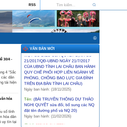
phát triển văn hóa giai đoạn 2025-2035
RSS
trên địa bàn tỉnh Lai Châu)
Ngày ban hành: (26/01/2026)
Tên:
(NGHỊ ĐỊNH1 Quy định về giá đất)
Ngày ban hành: (10/12/2025)
Tên:
(BÀI TRUYỀN THÔNG DỰ THẢO
QUYẾT ĐỊNH SỬA ĐỔI, BỔ SUNG
MỘT SỐ ĐIỀU CỦA QUYẾT ĐỊNH SỐ
VĂN BẢN MỚI
21/2017/QĐ-UBND NGÀY 21/7/2017
ễ 30/4 -
CỦA UBND TỈNH LAI CHÂU BAN HÀNH
QUY CHẾ PHỐI HỢP LIÊN NGÀNH VỀ
PHÒNG, CHỐNG BẠO LỰC GIA ĐÌNH
áng 4 “Sắc
TRÊN ĐỊA BÀN TỈNH LAI CHÂU)
h các dân
g tái hiện
Ngày ban hành: (18/11/2025)
Tên:
(BÀI TRUYỀN THÔNG DỰ THẢO
NGHỊ QUYẾT sửa đổi, bổ sung các NQ
 văn hóa
đặt tên đường phố và NQ 20)
Ngày ban hành: (11/02/2026)
u số tỉnh
ăn hóa dân
Số:
555/QĐ-SVHTTDL
uy tín tại
Tên:
(QUYẾT ĐỊNH Về việc giao dự