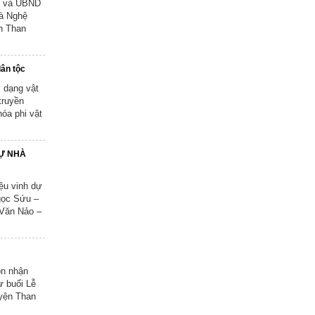
dẫn công tác thi đua, khen thưởng về
h và UBND
Dân quân tự vệ)
và Nghệ
ện Than
Ngày ban hành: (22/12/2025)
dân tộc
i dạng vật
truyền
hóa phi vật
DỰ NHÀ
ệu vinh dự
gọc Sứu –
 Văn Nảo –
ón nhận
ự buổi Lễ
uyện Than