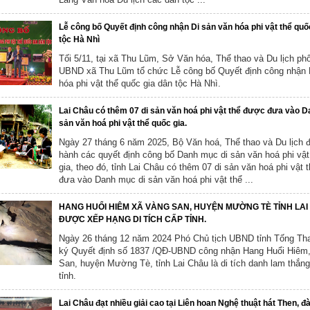
Lễ công bố Quyết định công nhận Di sản văn hóa phi vật thể quố
tộc Hà Nhì
Tối 5/11, tại xã Thu Lũm, Sở Văn hóa, Thể thao và Du lịch ph
UBND xã Thu Lũm tổ chức Lễ công bố Quyết định công nhận 
hóa phi vật thể quốc gia dân tộc Hà Nhì.
Lai Châu có thêm 07 di sản văn hoá phi vật thể được đưa vào D
sản văn hoá phi vật thể quốc gia.
Ngày 27 tháng 6 năm 2025, Bộ Văn hoá, Thể thao và Du lịch 
hành các quyết định công bố Danh mục di sản văn hoá phi vật
gia, theo đó, tỉnh Lai Châu có thêm 07 di sản văn hoá phi vật
đưa vào Danh mục di sản văn hoá phi vật thể ...
HANG HUỔI HIÊM XÃ VÀNG SAN, HUYỆN MƯỜNG TÈ TỈNH LA
ĐƯỢC XẾP HẠNG DI TÍCH CẤP TỈNH.
Ngày 26 tháng 12 năm 2024 Phó Chủ tịch UBND tỉnh Tống Th
ký Quyết định số 1837 /QĐ-UBND công nhận Hang Huổi Hiêm
San, huyện Mường Tè, tỉnh Lai Châu là di tích danh lam thắn
tỉnh.
Lai Châu đạt nhiều giải cao tại Liên hoan Nghệ thuật hát Then, đ