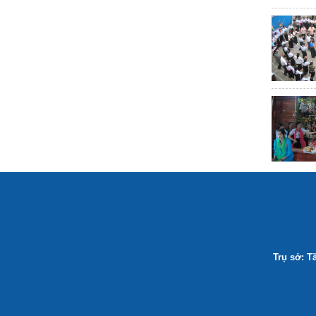
Trụ sở: T