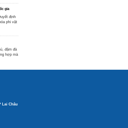
ốc gia
uyết định
óa phi vật
hú, đậm đà
ường hợp mà
P Lai Châu