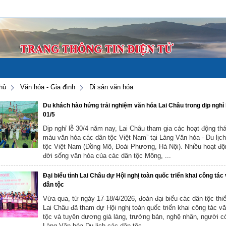
hủ
Văn hóa - Gia đình
Di sản văn hóa
Du khách hào hứng trải nghiệm văn hóa Lai Châu trong dịp nghỉ l
01/5
Dịp nghỉ lễ 30/4 năm nay, Lai Châu tham gia các hoạt động th
màu văn hóa các dân tộc Việt Nam” tại Làng Văn hóa - Du lịc
tộc Việt Nam (Đồng Mô, Đoài Phương, Hà Nội). Nhiều hoạt độn
đời sống văn hóa của các dân tộc Mông, ...
Đại biểu tỉnh Lai Châu dự Hội nghị toàn quốc triển khai công tác
dân tộc
Vừa qua, từ ngày 17-18/4/2026, đoàn đại biểu các dân tộc thiể
Lai Châu đã tham dự Hội nghị toàn quốc triển khai công tác v
tộc và tuyên dương già làng, trưởng bản, nghệ nhân, người có 
Làng Văn hóa Du lịch các dân tộc ...