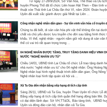
Từ ngày 27-28/9/2024, Sở Văn hóa, Thể thao và Du lịc
huyện Phong Thổ đã tổ chức Liên hoan Hát Then – Đàn tính 
thuật xòe Thái tỉnh Lai Châu lần thứ VI, năm 2024. Đoàn huy
Uyên đã xuất sắc giành được giải Nhất tại Liên ...
Công nhận nghệ nhân dân gian - Sự tôn vinh văn hóa cổ truyền 
Chúng ta đã biết, di sản văn hóa phi vật thể không tồn tại dướ
chất và chủ yếu được lưu truyền cho đời sau bằng hình thức 
khẩu. Vì thế, nghệ nhân - người nắm giữ nội dung di sản văn 
thể có vai trò rất quan trọng trong ...
04 NGHỆ NHÂN ĐƯỢC TẶNG, TRUY TẶNG DANH HIỆU VINH 
NƯỚC “NGHỆ NHÂN ƯU TÚ”
Chiều 14/01, UBND tỉnh Lai Châu tổ chức Lễ trao tặng danh hi
nhà nước “nghệ nhân ưu tú” cho 04 nghệ nhân: Ông Hoàng N
Nghệ nhân loại hình nghệ thuật trình diễn dân gian; Ông Nông
Nghệ nhân loại hình tập quán xã hội và ...
Xã Ta Gia đón nhận bằng xếp hạng di tích cấp tỉnh
Sáng 26/11, UBND xã Ta Gia, huyện Than Uyên tổ chức Lễ đ
Bằng xếp hạng di tích cấp tỉnh quần thể hang động bản Mè. D
có đại diện lãnh đạo: Sở VH,TT&DL, Bảo tàng tỉnh, UBND h
Uyên và đông đảo cán bộ, nhân dân xã Ta Gia.