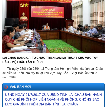
Tên:
(Dự thảo NGHỊ QUYẾT Quy định nguyên tắc, tiêu chí, định
mức phân bổ vốn ngân sách trung ương và tỷ lệ vốn đối ứng
của ngân sách địa phương thực hiện Chương trình mục tiêu
quốc gia về phát triển văn hóa giai đoạn 2025-2035 trên địa
bàn tỉnh Lai Châu)
LAI CHÂU ĐĂNG CAI TỔ CHỨC TRIỂN LÃM MỸ THUẬT KHU VỰC TÂY
Ngày ban hành: (26/01/2026)
BẮC – VIỆT BẮC LẦN THỨ 21
Tên:
(NGHỊ ĐỊNH1 Quy định về giá đất)
Từ ngày 25/8 đến 03/9, tại Trung tâm Hội nghị Văn hóa tỉnh Lai Châu
Ngày ban hành: (10/12/2025)
sẽ diễn ra Triển lãm Mỹ thuật khu vực Tây Bắc – Việt Bắc lần thứ 21,
năm 2016.
Tên:
(BÀI TRUYỀN THÔNG DỰ THẢO QUYẾT ĐỊNH SỬA ĐỔI,
BỔ SUNG MỘT SỐ ĐIỀU CỦA QUYẾT ĐỊNH SỐ 21/2017/QĐ-
VĂN BẢN MỚI
UBND NGÀY 21/7/2017 CỦA UBND TỈNH LAI CHÂU BAN HÀNH
QUY CHẾ PHỐI HỢP LIÊN NGÀNH VỀ PHÒNG, CHỐNG BẠO
LỰC GIA ĐÌNH TRÊN ĐỊA BÀN TỈNH LAI CHÂU)
Ngày ban hành: (18/11/2025)