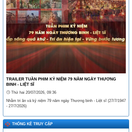
NGHỆ THUẬT TRÊN ĐỊA BÀN TỈNH LAI CHÂU)
Ngày ban hành: (12/11/2025)
Số:
15/2025/TT-BTP
Tên:
(THÔNG TƯ Hướng dẫn thi hành Quyết định số
27/2025/QĐ-TTg ngày 04 tháng 8 năm 2025 của Thủ tướng
Chính phủ quy định về xã, phường, đặc khu đạt chuẩn tiếp cận
pháp luật)
Ngày ban hành: (29/09/2025)
Số:
3046/SVHTTDL-VP
Tên:
(V/v triển khai thực hiện Thông tư số 98/2025/TT-BTC
ngày 27 tháng 10 năm 2025 của Bộ trưởng Bộ Tài chính)
Ngày ban hành: (06/11/2025)
TRAILER TUẦN PHIM KỶ NIỆM 79 NĂM NGÀY THƯƠNG
BINH - LIỆT SĨ
Tên:
(Danh sách dự kiến xếp hạng “Khách sạn tiêu biểu không
Thứ hai 20/07/2026, 09:36
thuốc lá” lần thứ I - năm 2025)
Ngày ban hành: (18/12/2025)
Nhằm tri ân và kỷ niệm 79 năm ngày Thương binh - Liệt sĩ (27/7/1947
- 27/7/2026)
Tên:
(THÔNG TƯ Quy định và hướng dẫn công tác thi đua,
khen thưởng về Dân quân tự vệ)
Ngày ban hành: (22/12/2025)
THỐNG KÊ TRUY CẬP