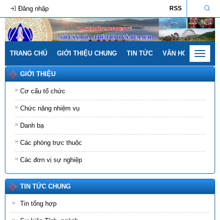
Đăng nhập
RSS
TRANG CHỦ
GIỚI THIỆU CHUNG
TIN TỨC
VĂN HÓA - GIA ĐÌ
Toggle
navigat
GIỚI THIỆU
Cơ cấu tổ chức
Chức năng nhiệm vụ
Danh bạ
Các phòng trực thuộc
Các đơn vị sự nghiệp
TIN TỨC CHUNG
Tin tổng hợp