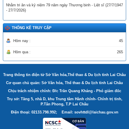
Ngày ban hành: (22/12/2025)
Nhằm tri ân và kỷ niệm 79 năm ngày Thương binh - Liệt sĩ (27/7/1947
- 27/7/2026)
THỐNG KÊ TRUY CẬP
Hôm nay :
45
Hôm qua :
265
Trang thông tin điện tử Sở Văn hóa,Thể thao & Du lịch tỉnh Lai Châu
Cơ quan chủ quản: Sở Văn hóa, Thể thao & Du lịch tỉnh Lai Châu
Chịu trách nhiệm chính: Đ/c Trần Quang Kháng - Phó giám đốc
Trụ sở: Tầng 5, nhà D, khu Trung tâm Hành chính- Chính trị tỉnh,
P.Tân Phong, T.P Lai Châu
Điện thoại: 02133.798.992; Email: sovhttdl@laichau.gov.vn