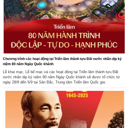
Chương trình các hoạt động tại Triển lãm thành tựu Đất nước nhân dịp kỷ
niệm 80 năm Ngày Quốc khánh
Lễ khai mạc, Lễ bế mạc và các hoạt động tại Triển lãm thành tựu Đất
nước nhân dịp kỷ niệm 80 năm Ngày Quốc khánh sẽ được tổ chức từ
ngày 28/8 đến 5/9 tại Sân Bắc, Trung tâm Triển lãm Quốc gia.