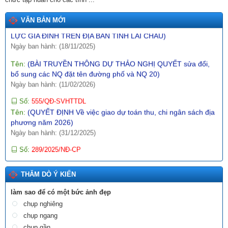
LỰC GIA ĐÌNH TRÊN ĐỊA BÀN TỈNH LAI CHÂU)
Ngày ban hành: (18/11/2025)
VĂN BẢN MỚI
Tên:
(BÀI TRUYỀN THÔNG DỰ THẢO NGHỊ QUYẾT sửa đổi,
bổ sung các NQ đặt tên đường phố và NQ 20)
Ngày ban hành: (11/02/2026)
Số:
555/QĐ-SVHTTDL
Tên:
(QUYẾT ĐỊNH Về việc giao dự toán thu, chi ngân sách địa
phương năm 2026)
Ngày ban hành: (31/12/2025)
Số:
289/2025/NĐ-CP
Tên:
(NGHỊ ĐỊNH Hướng dẫn thi hành Nghị quyết số
197/2025/QH15 ngày 17 tháng 5 năm 2025 của Quốc hội về
một số cơ chế, chính sách đặc biệt tạo đột phá trong xây dựng
và tổ chức thi hành pháp luật)
Ngày ban hành: (10/12/2025)
THĂM DÒ Ý KIẾN
Số:
1987/SVHTTDL-VP
làm sao để có một bức ảnh đẹp
Tên:
(V/v định hướng nội dung phổ biến, giáo dục pháp luật
chụp nghiêng
tháng 6 năm 2026)
chụp ngang
Ngày ban hành: (03/06/2026)
chụp gần