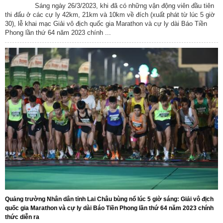
Sáng ngày 26/3/2023, khi đã có những vận động viên đầu tiên
thi đấu ở các cự ly 42km, 21km và 10km về đích (xuất phát từ lúc 5 giờ
30), lễ khai mạc Giải vô địch quốc gia Marathon và cự ly dài Báo Tiền
Phong lần thứ 64 năm 2023 chính ...
Quảng trường Nhân dân tỉnh Lai Châu bùng nổ lúc 5 giờ sáng: Giải vô địch
quốc gia Marathon và cự ly dài Báo Tiền Phong lần thứ 64 năm 2023 chính
thức diễn ra