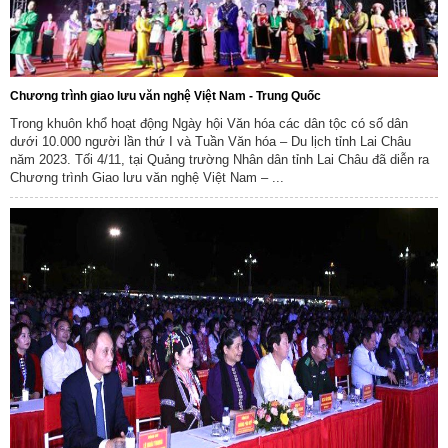
Chương trình giao lưu văn nghệ Việt Nam - Trung Quốc
Trong khuôn khổ hoạt động Ngày hội Văn hóa các dân tộc có số dân
dưới 10.000 người lần thứ I và Tuần Văn hóa – Du lịch tỉnh Lai Châu
năm 2023. Tối 4/11, tại Quảng trường Nhân dân tỉnh Lai Châu đã diễn ra
Chương trình Giao lưu văn nghệ Việt Nam – ...