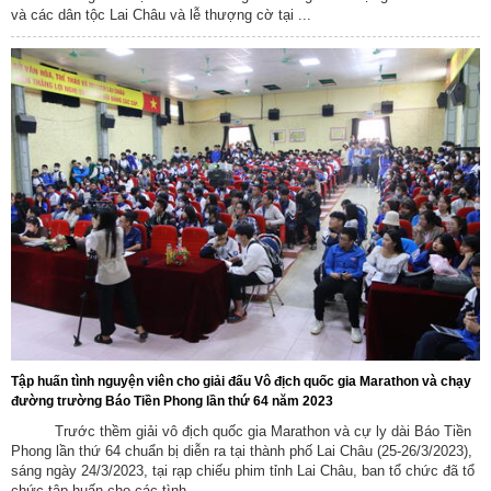
và các dân tộc Lai Châu và lễ thượng cờ tại ...
Tên:
(Dự thảo NGHỊ QUYẾT Quy định nguyên tắc, tiêu chí, định
mức phân bổ vốn ngân sách trung ương và tỷ lệ vốn đối ứng
của ngân sách địa phương thực hiện Chương trình mục tiêu
quốc gia về phát triển văn hóa giai đoạn 2025-2035 trên địa
bàn tỉnh Lai Châu)
Ngày ban hành: (26/01/2026)
Tên:
(NGHỊ ĐỊNH1 Quy định về giá đất)
Ngày ban hành: (10/12/2025)
Tập huấn tình nguyện viên cho giải đấu Vô địch quốc gia Marathon và chạy
đường trường Báo Tiền Phong lần thứ 64 năm 2023
Tên:
(BÀI TRUYỀN THÔNG DỰ THẢO QUYẾT ĐỊNH SỬA ĐỔI,
BỔ SUNG MỘT SỐ ĐIỀU CỦA QUYẾT ĐỊNH SỐ 21/2017/QĐ-
Trước thềm giải vô địch quốc gia Marathon và cự ly dài Báo Tiền
Phong lần thứ 64 chuẩn bị diễn ra tại thành phố Lai Châu (25-26/3/2023),
UBND NGÀY 21/7/2017 CỦA UBND TỈNH LAI CHÂU BAN HÀNH
sáng ngày 24/3/2023, tại rạp chiếu phim tỉnh Lai Châu, ban tổ chức đã tổ
QUY CHẾ PHỐI HỢP LIÊN NGÀNH VỀ PHÒNG, CHỐNG BẠO
chức tập huấn cho các tình ...