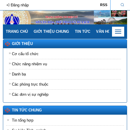
Đăng nhập
RSS
TRANG CHỦ
GIỚI THIỆU CHUNG
TIN TỨC
VĂN HÓA - GIA ĐÌ
Toggle
navigat
GIỚI THIỆU
Cơ cấu tổ chức
Chức năng nhiệm vụ
Danh bạ
Các phòng trực thuộc
Các đơn vị sự nghiệp
TIN TỨC CHUNG
Tin tổng hợp