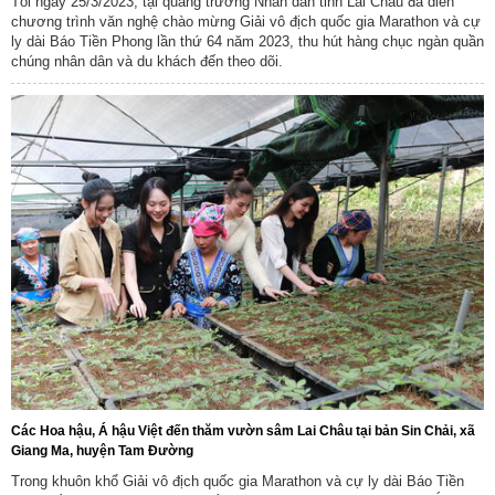
Tối ngày 25/3/2023, tại quảng trường Nhân dân tỉnh Lai Châu đã diễn
chương trình văn nghệ chào mừng Giải vô địch quốc gia Marathon và cự
ly dài Báo Tiền Phong lần thứ 64 năm 2023, thu hút hàng chục ngàn quần
chúng nhân dân và du khách đến theo dõi.
Các Hoa hậu, Á hậu Việt đến thăm vườn sâm Lai Châu tại bản Sin Chải, xã
Giang Ma, huyện Tam Đường
Trong khuôn khổ Giải vô địch quốc gia Marathon và cự ly dài Báo Tiền