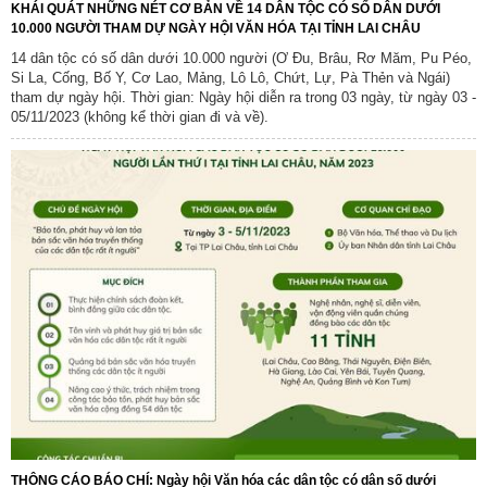
KHÁI QUÁT NHỮNG NÉT CƠ BẢN VỀ 14 DÂN TỘC CÓ SỐ DÂN DƯỚI
10.000 NGƯỜI THAM DỰ NGÀY HỘI VĂN HÓA TẠI TỈNH LAI CHÂU
14 dân tộc có số dân dưới 10.000 người (Ơ Đu, Brâu, Rơ Măm, Pu Péo,
Si La, Cống, Bố Y, Cơ Lao, Mảng, Lô Lô, Chứt, Lự, Pà Thẻn và Ngái)
tham dự ngày hội. Thời gian: Ngày hội diễn ra trong 03 ngày, từ ngày 03 -
05/11/2023 (không kể thời gian đi và về).
THÔNG CÁO BÁO CHÍ: Ngày hội Văn hóa các dân tộc có dân số dưới