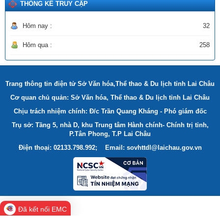
THỐNG KÊ TRUY CẬP
Hôm nay :
32
Hôm qua :
258
Trang thông tin điện tử Sở Văn hóa,Thể thao & Du lịch tỉnh Lai Châu
Cơ quan chủ quản: Sở Văn hóa, Thể thao & Du lịch tỉnh Lai Châu
Chịu trách nhiệm chính: Đ/c Trần Quang Kháng - Phó giám đốc
Trụ sở: Tầng 5, nhà D, khu Trung tâm Hành chính- Chính trị tỉnh,
P.Tân Phong, T.P Lai Châu
Điện thoại: 02133.798.992; Email: sovhttdl@laichau.gov.vn
Đã kết nối EMC