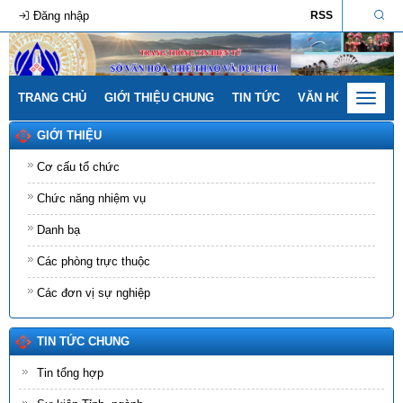
Đăng nhập
RSS
TRANG CHỦ
GIỚI THIỆU CHUNG
TIN TỨC
VĂN HÓA - GIA ĐÌ
Toggle
navigat
GIỚI THIỆU
Cơ cấu tổ chức
Chức năng nhiệm vụ
Danh bạ
Các phòng trực thuộc
Các đơn vị sự nghiệp
TIN TỨC CHUNG
Tin tổng hợp