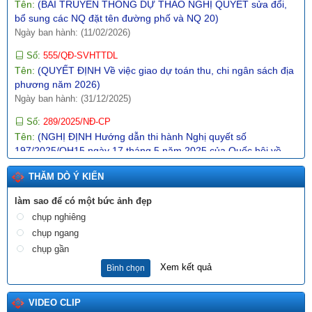
bổ sung các NQ đặt tên đường phố và NQ 20)
Ngày ban hành: (11/02/2026)
Số:
555/QĐ-SVHTTDL
Tên:
(QUYẾT ĐỊNH Về việc giao dự toán thu, chi ngân sách địa
phương năm 2026)
Ngày ban hành: (31/12/2025)
Số:
289/2025/NĐ-CP
Tên:
(NGHỊ ĐỊNH Hướng dẫn thi hành Nghị quyết số
197/2025/QH15 ngày 17 tháng 5 năm 2025 của Quốc hội về
một số cơ chế, chính sách đặc biệt tạo đột phá trong xây dựng
và tổ chức thi hành pháp luật)
THĂM DÒ Ý KIẾN
Ngày ban hành: (10/12/2025)
làm sao để có một bức ảnh đẹp
Số:
1987/SVHTTDL-VP
chụp nghiêng
Tên:
(V/v định hướng nội dung phổ biến, giáo dục pháp luật
tháng 6 năm 2026)
chụp ngang
Ngày ban hành: (03/06/2026)
chụp gần
Xem kết quả
Bình chọn
Tên:
(BÀI TRUYỀN THÔNG DỰ THẢO NGHỊ QUYẾT QUY
ĐỊNH NỘI DUNG, MỨC CHI MỘT SỐ HOẠT ĐỘNG VĂN HÓA,
NGHỆ THUẬT TRÊN ĐỊA BÀN TỈNH LAI CHÂU)
VIDEO CLIP