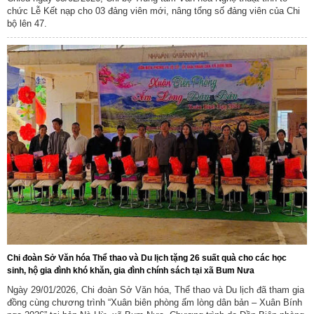
chức Lễ Kết nạp cho 03 đảng viên mới, nâng tổng số đảng viên của Chi
bộ lên 47.
Chi đoàn Sở Văn hóa Thể thao và Du lịch tặng 26 suất quà cho các học
sinh, hộ gia đình khó khăn, gia đình chính sách tại xã Bum Nưa
Ngày 29/01/2026, Chi đoàn Sở Văn hóa, Thể thao và Du lịch đã tham gia
đồng cùng chương trình “Xuân biên phòng ấm lòng dân bản – Xuân Bính