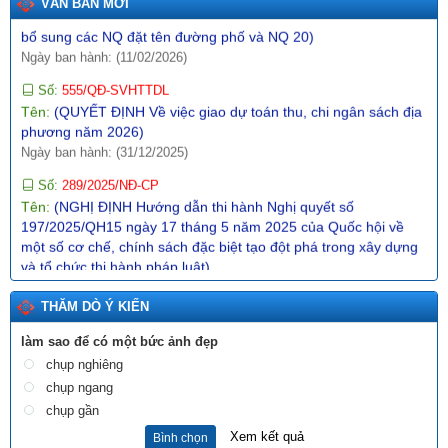
VĂN BẢN MỚI
Số:
555/QĐ-SVHTTDL
Tên:
(QUYẾT ĐỊNH Về việc giao dự toán thu, chi ngân sách địa
phương năm 2026)
Ngày ban hành: (31/12/2025)
Số:
289/2025/NĐ-CP
Tên:
(NGHỊ ĐỊNH Hướng dẫn thi hành Nghị quyết số
197/2025/QH15 ngày 17 tháng 5 năm 2025 của Quốc hội về
một số cơ chế, chính sách đặc biệt tạo đột phá trong xây dựng
và tổ chức thi hành pháp luật)
Ngày ban hành: (10/12/2025)
Số:
1987/SVHTTDL-VP
Tên:
(V/v định hướng nội dung phổ biến, giáo dục pháp luật
tháng 6 năm 2026)
Ngày ban hành: (03/06/2026)
THĂM DÒ Ý KIẾN
Tên:
(BÀI TRUYỀN THÔNG DỰ THẢO NGHỊ QUYẾT QUY
làm sao để có một bức ảnh đẹp
ĐỊNH NỘI DUNG, MỨC CHI MỘT SỐ HOẠT ĐỘNG VĂN HÓA,
chụp nghiêng
NGHỆ THUẬT TRÊN ĐỊA BÀN TỈNH LAI CHÂU)
chụp ngang
Ngày ban hành: (12/11/2025)
chụp gần
Số:
15/2025/TT-BTP
Xem kết quả
Bình chọn