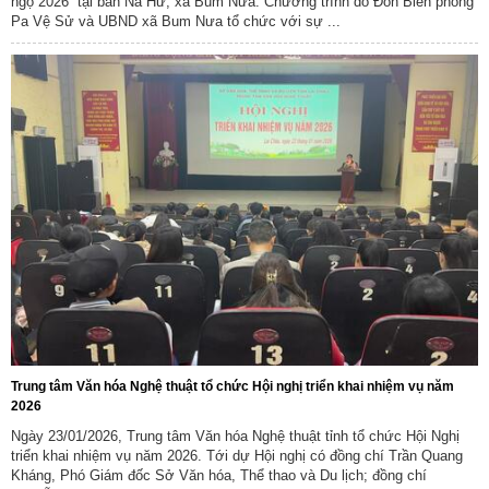
ngọ 2026” tại bản Nà Hừ, xã Bum Nưa. Chương trình do Đồn Biên phòng
Pa Vệ Sử và UBND xã Bum Nưa tổ chức với sự ...
Trung tâm Văn hóa Nghệ thuật tổ chức Hội nghị triển khai nhiệm vụ năm
2026
Ngày 23/01/2026, Trung tâm Văn hóa Nghệ thuật tỉnh tổ chức Hội Nghị
triển khai nhiệm vụ năm 2026. Tới dự Hội nghị có đồng chí Trần Quang
Kháng, Phó Giám đốc Sở Văn hóa, Thể thao và Du lịch; đồng chí