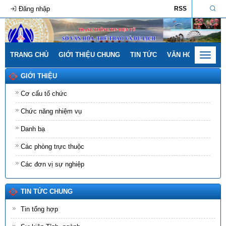
Đăng nhập
RSS
TRANG CHỦ
GIỚI THIỆU CHUNG
TIN TỨC
VĂN HÓA - GIA ĐÌ
Toggle
navigat
GIỚI THIỆU
Cơ cấu tổ chức
Chức năng nhiệm vụ
Danh bạ
Các phòng trực thuộc
Các đơn vị sự nghiệp
TIN TỨC CHUNG
Tin tổng hợp