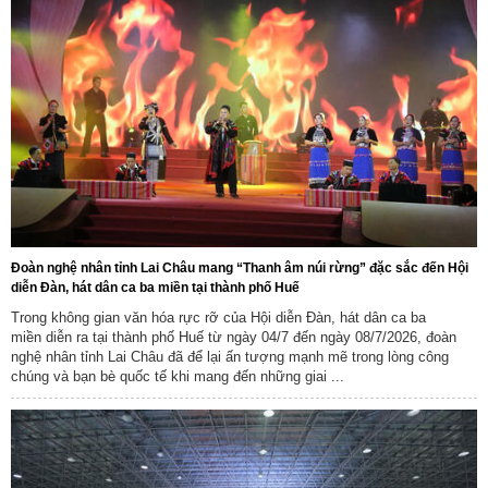
Đoàn nghệ nhân tỉnh Lai Châu mang “Thanh âm núi rừng” đặc sắc đến Hội
diễn Đàn, hát dân ca ba miền tại thành phố Huế
Trong không gian văn hóa rực rỡ của Hội diễn Đàn, hát dân ca ba
miền diễn ra tại thành phố Huế từ ngày 04/7 đến ngày 08/7/2026, đoàn
nghệ nhân tỉnh Lai Châu đã để lại ấn tượng mạnh mẽ trong lòng công
chúng và bạn bè quốc tế khi mang đến những giai ...