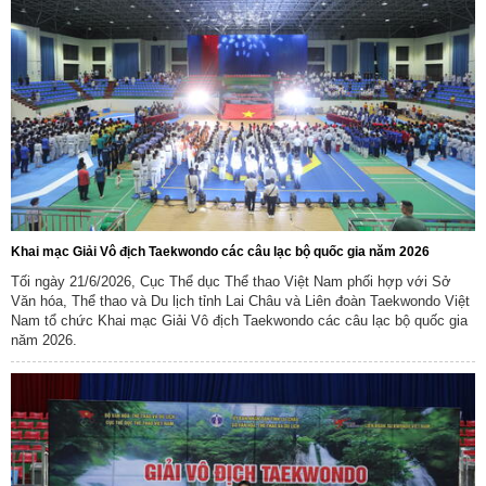
Khai mạc Giải Vô địch Taekwondo các câu lạc bộ quốc gia năm 2026
Tối ngày 21/6/2026, Cục Thể dục Thể thao Việt Nam phối hợp với Sở
Văn hóa, Thể thao và Du lịch tỉnh Lai Châu và Liên đoàn Taekwondo Việt
Nam tổ chức Khai mạc Giải Vô địch Taekwondo các câu lạc bộ quốc gia
năm 2026.