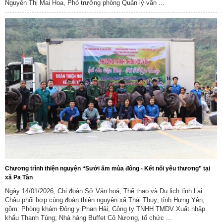
Nguyễn Thị Mai Hoa, Phó trưởng phòng Quản lý văn ...
Chương trình thiện nguyện “Sưởi ấm mùa đông - Kết nối yêu thương” tại
xã Pa Tần
Ngày 14/01/2026, Chi đoàn Sở Văn hoá, Thể thao và Du lịch tỉnh Lai
Châu phối hợp cùng đoàn thiện nguyện xã Thái Thuỵ, tỉnh Hưng Yên,
gồm: Phòng khám Đông y Phan Hải; Công ty TNHH TMDV Xuất nhập
khẩu Thanh Tùng; Nhà hàng Buffet Cô Nương, tổ chức ...