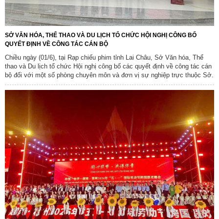
SỞ VĂN HÓA, THỂ THAO VÀ DU LỊCH TỔ CHỨC HỘI NGHỊ CÔNG BỐ
QUYẾT ĐỊNH VỀ CÔNG TÁC CÁN BỘ
Chiều ngày (01/6), tại Rạp chiếu phim tỉnh Lai Châu, Sở Văn hóa, Thể
thao và Du lịch tổ chức Hội nghị công bố các quyết định về công tác cán
bộ đối với một số phòng chuyên môn và đơn vị sự nghiệp trực thuộc Sở.