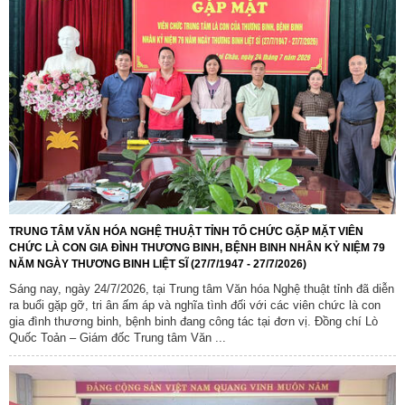
TRUNG TÂM VĂN HÓA NGHỆ THUẬT TỈNH TỔ CHỨC GẶP MẶT VIÊN
CHỨC LÀ CON GIA ĐÌNH THƯƠNG BINH, BỆNH BINH NHÂN KỶ NIỆM 79
NĂM NGÀY THƯƠNG BINH LIỆT SĨ (27/7/1947 - 27/7/2026)
Sáng nay, ngày 24/7/2026, tại Trung tâm Văn hóa Nghệ thuật tỉnh đã diễn
ra buổi gặp gỡ, tri ân ấm áp và nghĩa tình đối với các viên chức là con
gia đình thương binh, bệnh binh đang công tác tại đơn vị. Đồng chí Lò
Quốc Toản – Giám đốc Trung tâm Văn ...