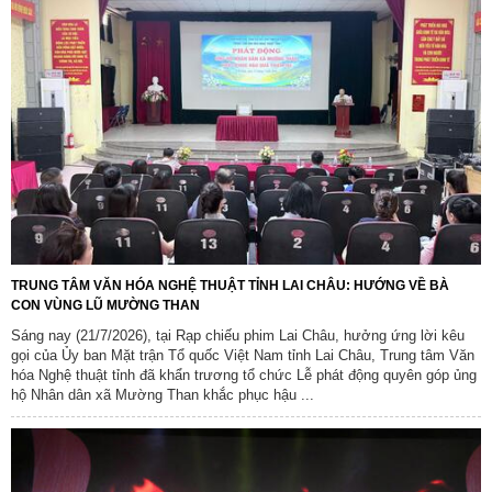
TRUNG TÂM VĂN HÓA NGHỆ THUẬT TỈNH LAI CHÂU: HƯỚNG VỀ BÀ
CON VÙNG LŨ MƯỜNG THAN
Sáng nay (21/7/2026), tại Rạp chiếu phim Lai Châu, hưởng ứng lời kêu
gọi của Ủy ban Mặt trận Tổ quốc Việt Nam tỉnh Lai Châu, Trung tâm Văn
hóa Nghệ thuật tỉnh đã khẩn trương tổ chức Lễ phát động quyên góp ủng
hộ Nhân dân xã Mường Than khắc phục hậu ...