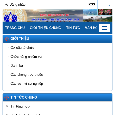
Đăng nhập
RSS
TRANG CHỦ
GIỚI THIỆU CHUNG
TIN TỨC
VĂN HÓA - GIA ĐÌ
Toggle
navigat
GIỚI THIỆU
Cơ cấu tổ chức
Chức năng nhiệm vụ
Danh bạ
Các phòng trực thuộc
Các đơn vị sự nghiệp
TIN TỨC CHUNG
Tin tổng hợp