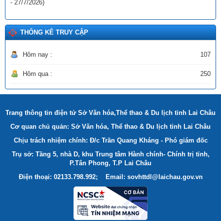
- 27/7/2026)
khen thưởng về Dân quân tự vệ)
Ngày ban hành: (22/12/2025)
THỐNG KÊ TRUY CẬP
Hôm nay :
107
Hôm qua :
250
Trang thông tin điện tử Sở Văn hóa,Thể thao & Du lịch tỉnh Lai Châu
Cơ quan chủ quản: Sở Văn hóa, Thể thao & Du lịch tỉnh Lai Châu
Chịu trách nhiệm chính: Đ/c Trần Quang Kháng - Phó giám đốc
Trụ sở: Tầng 5, nhà D, khu Trung tâm Hành chính- Chính trị tỉnh,
P.Tân Phong, T.P Lai Châu
Điện thoại: 02133.798.992; Email: sovhttdl@laichau.gov.vn