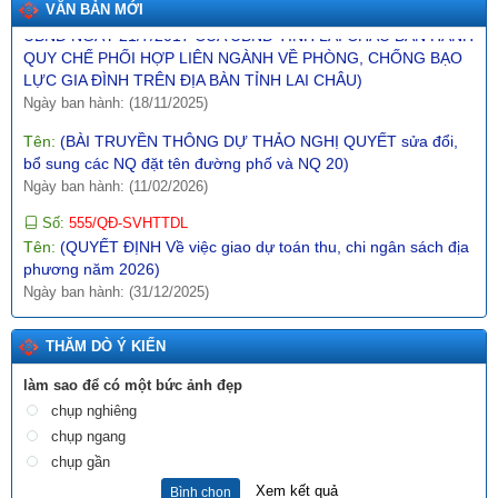
VĂN BẢN MỚI
QUY CHẾ PHỐI HỢP LIÊN NGÀNH VỀ PHÒNG, CHỐNG BẠO
LỰC GIA ĐÌNH TRÊN ĐỊA BÀN TỈNH LAI CHÂU)
Ngày ban hành: (18/11/2025)
Tên:
(BÀI TRUYỀN THÔNG DỰ THẢO NGHỊ QUYẾT sửa đổi,
bổ sung các NQ đặt tên đường phố và NQ 20)
Ngày ban hành: (11/02/2026)
Số:
555/QĐ-SVHTTDL
Tên:
(QUYẾT ĐỊNH Về việc giao dự toán thu, chi ngân sách địa
phương năm 2026)
Ngày ban hành: (31/12/2025)
Số:
289/2025/NĐ-CP
Tên:
(NGHỊ ĐỊNH Hướng dẫn thi hành Nghị quyết số
197/2025/QH15 ngày 17 tháng 5 năm 2025 của Quốc hội về
THĂM DÒ Ý KIẾN
một số cơ chế, chính sách đặc biệt tạo đột phá trong xây dựng
và tổ chức thi hành pháp luật)
làm sao để có một bức ảnh đẹp
Ngày ban hành: (10/12/2025)
chụp nghiêng
Số:
1987/SVHTTDL-VP
chụp ngang
Tên:
(V/v định hướng nội dung phổ biến, giáo dục pháp luật
chụp gần
tháng 6 năm 2026)
Xem kết quả
Bình chọn