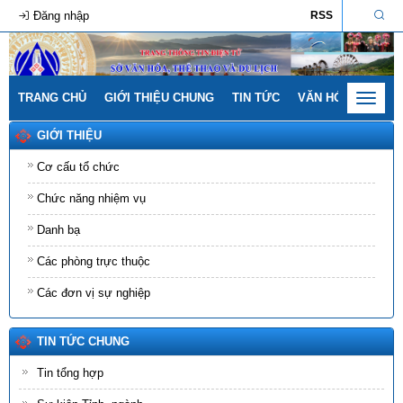
Đăng nhập
RSS
TRANG CHỦ
GIỚI THIỆU CHUNG
TIN TỨC
VĂN HÓA - GIA ĐÌ
Toggle
navigat
GIỚI THIỆU
Cơ cấu tổ chức
Chức năng nhiệm vụ
Danh bạ
Các phòng trực thuộc
Các đơn vị sự nghiệp
TIN TỨC CHUNG
Tin tổng hợp