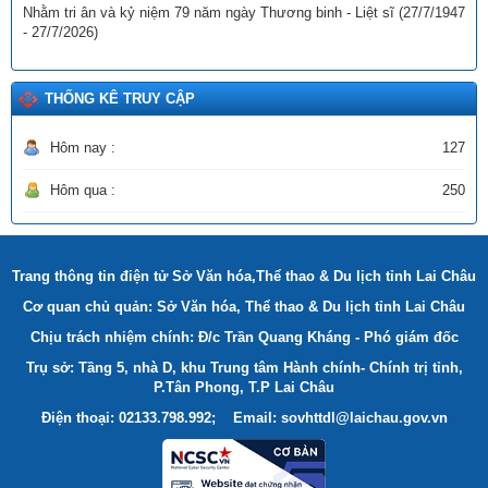
thuốc lá” lần thứ I - năm 2025)
Nhằm tri ân và kỷ niệm 79 năm ngày Thương binh - Liệt sĩ (27/7/1947
Ngày ban hành: (18/12/2025)
- 27/7/2026)
Tên:
(THÔNG TƯ Quy định và hướng dẫn công tác thi đua,
khen thưởng về Dân quân tự vệ)
THỐNG KÊ TRUY CẬP
Ngày ban hành: (22/12/2025)
Hôm nay :
127
Hôm qua :
250
Trang thông tin điện tử Sở Văn hóa,Thể thao & Du lịch tỉnh Lai Châu
Cơ quan chủ quản: Sở Văn hóa, Thể thao & Du lịch tỉnh Lai Châu
Chịu trách nhiệm chính: Đ/c Trần Quang Kháng - Phó giám đốc
Trụ sở: Tầng 5, nhà D, khu Trung tâm Hành chính- Chính trị tỉnh,
P.Tân Phong, T.P Lai Châu
Điện thoại: 02133.798.992; Email: sovhttdl@laichau.gov.vn