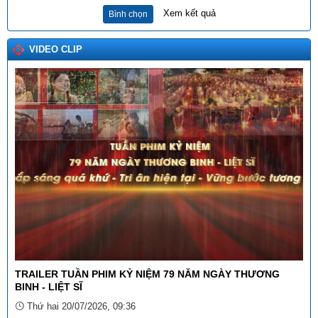
Số:
1987/SVHTTDL-VP
Xem kết quả
Bình chọn
Tên:
(V/v định hướng nội dung phổ biến, giáo dục pháp luật
tháng 6 năm 2026)
Ngày ban hành: (03/06/2026)
VIDEO CLIP
Tên:
(BÀI TRUYỀN THÔNG DỰ THẢO NGHỊ QUYẾT QUY
ĐỊNH NỘI DUNG, MỨC CHI MỘT SỐ HOẠT ĐỘNG VĂN HÓA,
NGHỆ THUẬT TRÊN ĐỊA BÀN TỈNH LAI CHÂU)
Ngày ban hành: (12/11/2025)
Số:
15/2025/TT-BTP
Tên:
(THÔNG TƯ Hướng dẫn thi hành Quyết định số
27/2025/QĐ-TTg ngày 04 tháng 8 năm 2025 của Thủ tướng
Chính phủ quy định về xã, phường, đặc khu đạt chuẩn tiếp cận
pháp luật)
Ngày ban hành: (29/09/2025)
Số:
3046/SVHTTDL-VP
Tên:
(V/v triển khai thực hiện Thông tư số 98/2025/TT-BTC
ngày 27 tháng 10 năm 2025 của Bộ trưởng Bộ Tài chính)
TRAILER TUẦN PHIM KỶ NIỆM 79 NĂM NGÀY THƯƠNG
Ngày ban hành: (06/11/2025)
BINH - LIỆT SĨ
Tên:
(Danh sách dự kiến xếp hạng “Khách sạn tiêu biểu không
Thứ hai 20/07/2026, 09:36