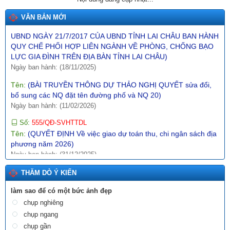
Tên:
(BÀI TRUYỀN THÔNG DỰ THẢO QUYẾT ĐỊNH SỬA ĐỔI,
VĂN BẢN MỚI
BỔ SUNG MỘT SỐ ĐIỀU CỦA QUYẾT ĐỊNH SỐ 21/2017/QĐ-
UBND NGÀY 21/7/2017 CỦA UBND TỈNH LAI CHÂU BAN HÀNH
QUY CHẾ PHỐI HỢP LIÊN NGÀNH VỀ PHÒNG, CHỐNG BẠO
LỰC GIA ĐÌNH TRÊN ĐỊA BÀN TỈNH LAI CHÂU)
Ngày ban hành: (18/11/2025)
Tên:
(BÀI TRUYỀN THÔNG DỰ THẢO NGHỊ QUYẾT sửa đổi,
bổ sung các NQ đặt tên đường phố và NQ 20)
Ngày ban hành: (11/02/2026)
Số:
555/QĐ-SVHTTDL
Tên:
(QUYẾT ĐỊNH Về việc giao dự toán thu, chi ngân sách địa
phương năm 2026)
Ngày ban hành: (31/12/2025)
Số:
289/2025/NĐ-CP
THĂM DÒ Ý KIẾN
Tên:
(NGHỊ ĐỊNH Hướng dẫn thi hành Nghị quyết số
197/2025/QH15 ngày 17 tháng 5 năm 2025 của Quốc hội về
làm sao để có một bức ảnh đẹp
một số cơ chế, chính sách đặc biệt tạo đột phá trong xây dựng
chụp nghiêng
và tổ chức thi hành pháp luật)
chụp ngang
Ngày ban hành: (10/12/2025)
chụp gần