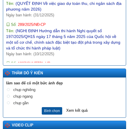
phương năm 2026)
Ngày ban hành: (31/12/2025)
Số:
289/2025/NĐ-CP
Tên:
(NGHỊ ĐỊNH Hướng dẫn thi hành Nghị quyết số
197/2025/QH15 ngày 17 tháng 5 năm 2025 của Quốc hội về
một số cơ chế, chính sách đặc biệt tạo đột phá trong xây dựng
và tổ chức thi hành pháp luật)
Ngày ban hành: (10/12/2025)
Số:
1987/SVHTTDL-VP
Tên:
(V/v định hướng nội dung phổ biến, giáo dục pháp luật
tháng 6 năm 2026)
THĂM DÒ Ý KIẾN
Ngày ban hành: (03/06/2026)
làm sao để có một bức ảnh đẹp
Tên:
(BÀI TRUYỀN THÔNG DỰ THẢO NGHỊ QUYẾT QUY
chụp nghiêng
ĐỊNH NỘI DUNG, MỨC CHI MỘT SỐ HOẠT ĐỘNG VĂN HÓA,
chụp ngang
NGHỆ THUẬT TRÊN ĐỊA BÀN TỈNH LAI CHÂU)
chụp gần
Ngày ban hành: (12/11/2025)
Xem kết quả
Bình chọn
Số:
15/2025/TT-BTP
Tên:
(THÔNG TƯ Hướng dẫn thi hành Quyết định số
VIDEO CLIP
27/2025/QĐ-TTg ngày 04 tháng 8 năm 2025 của Thủ tướng