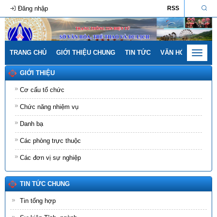
Đăng nhập
RSS
TRANG CHỦ
GIỚI THIỆU CHUNG
TIN TỨC
VĂN HÓA - GIA ĐÌ
Toggle
navigat
GIỚI THIỆU
Cơ cấu tổ chức
Chức năng nhiệm vụ
Danh bạ
Các phòng trực thuộc
Các đơn vị sự nghiệp
TIN TỨC CHUNG
Tin tổng hợp