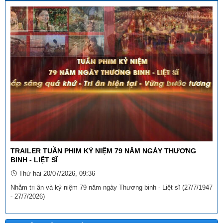
Chính phủ quy định về xã, phường, đặc khu đạt chuẩn tiếp cận
pháp luật)
Ngày ban hành: (29/09/2025)
Số:
3046/SVHTTDL-VP
Tên:
(V/v triển khai thực hiện Thông tư số 98/2025/TT-BTC
ngày 27 tháng 10 năm 2025 của Bộ trưởng Bộ Tài chính)
Ngày ban hành: (06/11/2025)
Tên:
(Danh sách dự kiến xếp hạng “Khách sạn tiêu biểu không
thuốc lá” lần thứ I - năm 2025)
Ngày ban hành: (18/12/2025)
Tên:
(THÔNG TƯ Quy định và hướng dẫn công tác thi đua,
khen thưởng về Dân quân tự vệ)
Ngày ban hành: (22/12/2025)
TRAILER TUẦN PHIM KỶ NIỆM 79 NĂM NGÀY THƯƠNG
BINH - LIỆT SĨ
Thứ hai 20/07/2026, 09:36
Nhằm tri ân và kỷ niệm 79 năm ngày Thương binh - Liệt sĩ (27/7/1947
- 27/7/2026)