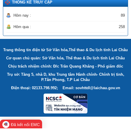
THỐNG KÊ TRUY CẬP
Hôm nay :
89
Hôm qua :
258
Trang thông tin điện tử Sở Văn hóa,Thể thao & Du lịch tỉnh Lai Châu
Cơ quan chủ quản: Sở Văn hóa, Thể thao & Du lịch tỉnh Lai Châu
Chịu trách nhiệm chính: Đ/c Trần Quang Kháng - Phó giám đốc
Trụ sở: Tầng 5, nhà D, khu Trung tâm Hành chính- Chính trị tỉnh,
P.Tân Phong, T.P Lai Châu
Điện thoại: 02133.798.992; Email: sovhttdl@laichau.gov.vn
Đã kết nối EMC