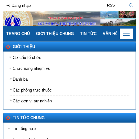
Đăng nhập
RSS
TRANG CHỦ
GIỚI THIỆU CHUNG
TIN TỨC
VĂN HÓA - GIA ĐÌ
Toggle
navigat
GIỚI THIỆU
Cơ cấu tổ chức
Chức năng nhiệm vụ
Danh bạ
Các phòng trực thuộc
Các đơn vị sự nghiệp
TIN TỨC CHUNG
Tin tổng hợp