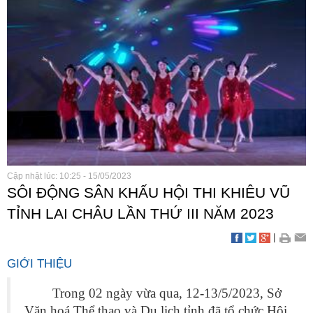
Cập nhật lúc: 10:25 - 15/05/2023
SÔI ĐỘNG SÂN KHẤU HỘI THI KHIÊU VŨ
TỈNH LAI CHÂU LẦN THỨ III NĂM 2023
|
GIỚI THIỆU
Trong 02 ngày vừa qua, 12-13/5/2023, Sở
Văn hoá Thể thao và Du lịch tỉnh đã tổ chức Hội