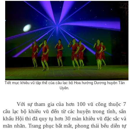
Tiết mục khiêu vũ tập thể của câu lạc bộ Hoa hướng Dương huyện Tân
Uyên.
Với sự tham gia của
hơn 100 vũ công thuộc 7
câu lạc bộ khiêu vũ đến từ các huyện trong tỉnh, sân
khấu Hội thi đã quy tụ hơn 30 màn khiêu vũ đặc sắc và
mãn nhãn. Trang phục bắt mắt, phong thái bểu diễn tự