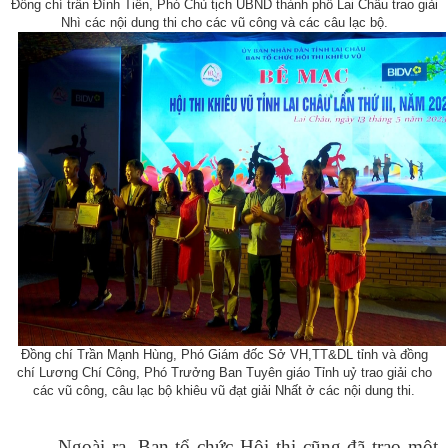
Đồng chí trần Đình Tiến, Phó Chủ tịch UBND thành phố Lai Châu trao giải
Nhì các nội dung thi cho các vũ công và các câu lạc bộ.
Đồng chí Trần Mạnh Hùng, Phó Giám đốc Sở VH,TT&DL tỉnh và đồng
chí Lương Chí Công, Phó Trưởng Ban Tuyên giáo Tỉnh uỷ trao giải cho
các vũ công, câu lạc bộ khiêu vũ đạt giải Nhất ở các nội dung thi.
Ngoài ra, Ban tổ chức Hội thi cũng đã trao một