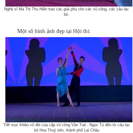
Nghệ sĩ Ma Thị Thu Hiền trao các giải phụ cho các vũ công, các câu lạc
bộ.
Một số hình ảnh đẹp tại Hội thi:
Tiết mục khiêu vũ đôi của cặp vũ công Văn Tuệ - Ngọc Tú đến từ câu lạc
bộ Hoa Thuỷ tiên, thành phố Lai Châu