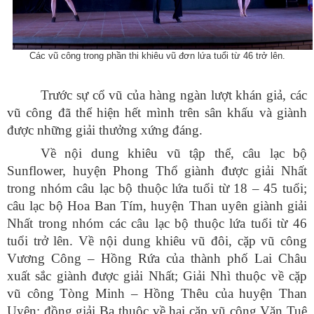
Các vũ công trong phần thi khiêu vũ đơn lứa tuổi từ 46 trở lên.
Trước sự cổ vũ của hàng ngàn lượt khán giả, các
vũ công đã thể hiện hết mình trên sân khấu và giành
được những giải thưởng xứng đáng.
Về nội dung khiêu vũ tập thể, câu lạc bộ
Sunflower, huyện Phong Thổ giành được giải Nhất
trong nhóm câu lạc bộ thuộc lứa tuổi từ 18 – 45 tuổi;
câu lạc bộ Hoa Ban Tím, huyện Than uyên giành giải
Nhất trong nhóm các câu lạc bộ thuộc lứa tuổi từ 46
tuổi trở lên. Về nội dung khiêu vũ đôi, cặp vũ công
Vương Công – Hồng Rứa của thành phố Lai Châu
xuất sắc giành được giải Nhất; Giải Nhì thuộc về cặp
vũ công Tòng Minh – Hồng Thêu của huyện Than
Uyên; đồng giải Ba thuộc về hai cặp vũ công Văn Tuệ