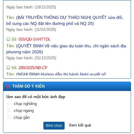
Ngày ban hành: (11/02/2026)
Số:
555/QĐ-SVHTTDL
Tên:
(QUYẾT ĐỊNH Về việc giao dự toán thu, chi ngân sách địa
phương năm 2026)
Ngày ban hành: (31/12/2025)
Số:
289/2025/NĐ-CP
Tên:
(NGHỊ ĐỊNH Hướng dẫn thi hành Nghị quyết số
197/2025/QH15 ngày 17 tháng 5 năm 2025 của Quốc hội về
một số cơ chế, chính sách đặc biệt tạo đột phá trong xây dựng
và tổ chức thi hành pháp luật)
Ngày ban hành: (10/12/2025)
Số:
1987/SVHTTDL-VP
THĂM DÒ Ý KIẾN
Tên:
(V/v định hướng nội dung phổ biến, giáo dục pháp luật
tháng 6 năm 2026)
làm sao để có một bức ảnh đẹp
Ngày ban hành: (03/06/2026)
chụp nghiêng
chụp ngang
Tên:
(BÀI TRUYỀN THÔNG DỰ THẢO NGHỊ QUYẾT QUY
ĐỊNH NỘI DUNG, MỨC CHI MỘT SỐ HOẠT ĐỘNG VĂN HÓA,
chụp gần
NGHỆ THUẬT TRÊN ĐỊA BÀN TỈNH LAI CHÂU)
Xem kết quả
Bình chọn
Ngày ban hành: (12/11/2025)