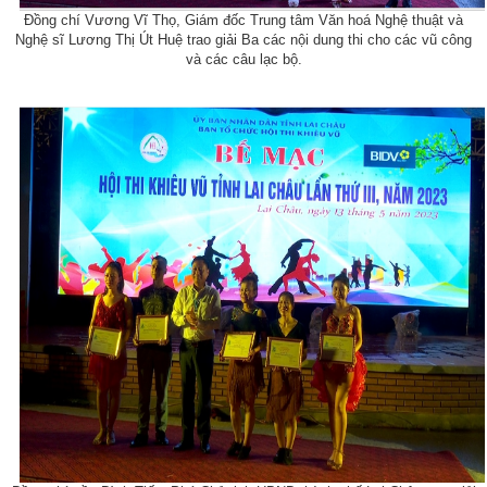
Đồng chí Vương Vĩ Thọ, Giám đốc Trung tâm Văn hoá Nghệ thuật và
Nghệ sĩ Lương Thị Út Huệ trao giải Ba các nội dung thi cho các vũ công
và các câu lạc bộ.