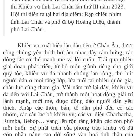
thi Khiêu vũ tỉnh Lai Châu lần thứ III năm 2023.
Hội thi diễn ra tại hai địa điểm: Rạp chiếu phim
tỉnh Lai Châu và phố đi bộ Hoàng Diệu, thành
phố Lai Châu.
Khiêu vũ xuất hiện lần đầu tiên ở Châu Âu, được
công chúng yêu thích bởi âm nhạc đầy cảm hứng, các
động tác cơ thể mạnh mẽ và lôi cuốn. Trải qua nhiều
giai đoạn phát triển, từ bộ môn giành riêng cho giới
quý tộc, khiêu vũ đã nhanh chóng lan rộng, thu hút
người dân ở mọi tầng lớp, lứa tuổi tại nhiều quốc gia,
châu lục cùng tham gia. V
ài năm trở lại đây, khiêu vũ
đã đến với Lai Châu, trở thành một hoạt động giải trí
lành mạnh, mới mẻ, được đông đảo người dân yêu
thích. Khắp các thôn, bản, tổ dân phố đều có các
nhóm, các câu lạc bộ khiêu vũ; các vũ điệu Chachacha,
Rumba, Bebop… vang lên rộn ràng khắp các con phố
mỗi buổi. Sự phát triển của phong trào khiêu vũ đã
góp phần nâng cao đời sống văn hoá tinh thần của