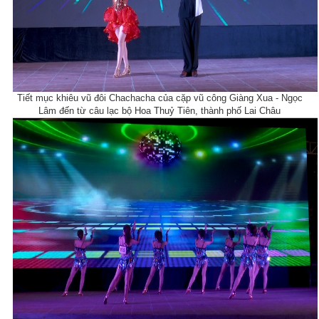
Tiết mục khiêu vũ đôi Chachacha của cặp vũ công Giàng Xua - Ngọc
Lâm đến từ câu lạc bộ Hoa Thuỷ Tiên, thành phố Lai Châu