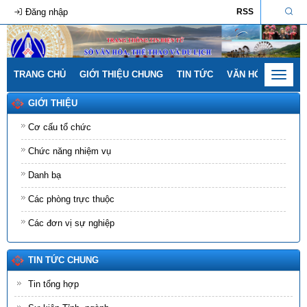
Đăng nhập
RSS
TRANG CHỦ
GIỚI THIỆU CHUNG
TIN TỨC
VĂN HÓA - GIA ĐÌ
Toggle
navigat
GIỚI THIỆU
Cơ cấu tổ chức
Chức năng nhiệm vụ
Danh bạ
Các phòng trực thuộc
Các đơn vị sự nghiệp
TIN TỨC CHUNG
Tin tổng hợp