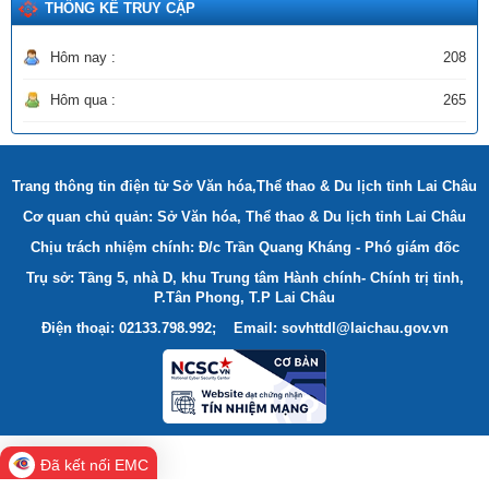
THỐNG KÊ TRUY CẬP
Ngày ban hành: (22/12/2025)
Hôm nay :
208
Hôm qua :
265
Trang thông tin điện tử Sở Văn hóa,Thể thao & Du lịch tỉnh Lai Châu
Cơ quan chủ quản: Sở Văn hóa, Thể thao & Du lịch tỉnh Lai Châu
Chịu trách nhiệm chính: Đ/c Trần Quang Kháng - Phó giám đốc
Trụ sở: Tầng 5, nhà D, khu Trung tâm Hành chính- Chính trị tỉnh,
P.Tân Phong, T.P Lai Châu
Điện thoại: 02133.798.992; Email: sovhttdl@laichau.gov.vn
Đã kết nối EMC