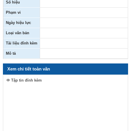
Số hiệu
Phạm vi
Ngày hiệu lực
Loại văn bản
Tài liệu đính kèm
Mô tả
Xem chi tiết toàn văn
Tập tin đính kèm