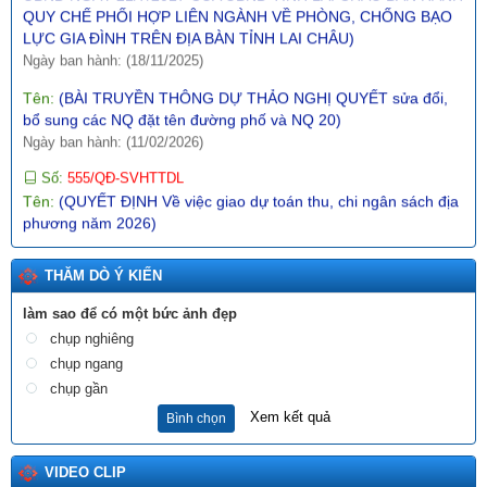
LỰC GIA ĐÌNH TRÊN ĐỊA BÀN TỈNH LAI CHÂU)
Ngày ban hành: (18/11/2025)
Tên:
(BÀI TRUYỀN THÔNG DỰ THẢO NGHỊ QUYẾT sửa đổi,
bổ sung các NQ đặt tên đường phố và NQ 20)
Ngày ban hành: (11/02/2026)
Số:
555/QĐ-SVHTTDL
Tên:
(QUYẾT ĐỊNH Về việc giao dự toán thu, chi ngân sách địa
phương năm 2026)
Ngày ban hành: (31/12/2025)
Số:
289/2025/NĐ-CP
THĂM DÒ Ý KIẾN
Tên:
(NGHỊ ĐỊNH Hướng dẫn thi hành Nghị quyết số
197/2025/QH15 ngày 17 tháng 5 năm 2025 của Quốc hội về
làm sao để có một bức ảnh đẹp
một số cơ chế, chính sách đặc biệt tạo đột phá trong xây dựng
chụp nghiêng
và tổ chức thi hành pháp luật)
chụp ngang
Ngày ban hành: (10/12/2025)
chụp gần
Số:
1987/SVHTTDL-VP
Xem kết quả
Bình chọn
Tên:
(V/v định hướng nội dung phổ biến, giáo dục pháp luật
tháng 6 năm 2026)
VIDEO CLIP
Ngày ban hành: (03/06/2026)