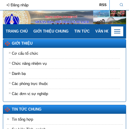
Đăng nhập
RSS
TRANG CHỦ
GIỚI THIỆU CHUNG
TIN TỨC
VĂN HÓA - GIA ĐÌ
Toggle
navigat
GIỚI THIỆU
Cơ cấu tổ chức
Chức năng nhiệm vụ
Danh bạ
Các phòng trực thuộc
Các đơn vị sự nghiệp
TIN TỨC CHUNG
Tin tổng hợp