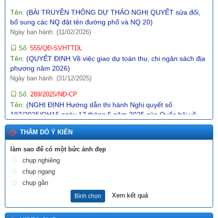
Tên:
(BÀI TRUYỀN THÔNG DỰ THẢO NGHỊ QUYẾT sửa đổi,
bổ sung các NQ đặt tên đường phố và NQ 20)
Ngày ban hành: (11/02/2026)
Số:
555/QĐ-SVHTTDL
Tên:
(QUYẾT ĐỊNH Về việc giao dự toán thu, chi ngân sách địa
phương năm 2026)
Ngày ban hành: (31/12/2025)
Số:
289/2025/NĐ-CP
Tên:
(NGHỊ ĐỊNH Hướng dẫn thi hành Nghị quyết số
197/2025/QH15 ngày 17 tháng 5 năm 2025 của Quốc hội về
một số cơ chế, chính sách đặc biệt tạo đột phá trong xây dựng
và tổ chức thi hành pháp luật)
THĂM DÒ Ý KIẾN
Ngày ban hành: (10/12/2025)
làm sao để có một bức ảnh đẹp
Số:
1987/SVHTTDL-VP
chụp nghiêng
Tên:
(V/v định hướng nội dung phổ biến, giáo dục pháp luật
chụp ngang
tháng 6 năm 2026)
Ngày ban hành: (03/06/2026)
chụp gần
Xem kết quả
Bình chọn
Tên:
(BÀI TRUYỀN THÔNG DỰ THẢO NGHỊ QUYẾT QUY
ĐỊNH NỘI DUNG, MỨC CHI MỘT SỐ HOẠT ĐỘNG VĂN HÓA,