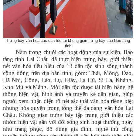
Trưng bày văn hóa các dân tộc tại không gian trưng bày của Bảo tàng
tỉnh
Nằm
trong chuỗi các hoạt động
của
sự kiện
, Bảo
tàng tỉnh Lai Châu đã
thực hiện
trưng bày, giới thiệu
nét văn hóa tiêu biểu của 13 dân tộc sinh sống thành
cộng đồng trên địa bàn tỉnh, gồm: Thái, Mông, Dao,
Hà Nhì, Cống, Lào, Lự, Giáy, La Hủ, Si La, Kháng,
Khơ Mú và Mảng. Mỗi dân tộc được tái hiện bằng hệ
thống hiện vật, hình ảnh và truyện kể dân gian, giúp
người xem nhận diện rõ nét sắc thái văn hóa riêng biệt
nhưng hòa quyện trong tổng thể đa dạng văn hóa Lai
Châu.
Không gian trưng bày tập trung giới thiệu các
nhóm hiện vật gắn với đời sống sinh hoạt thường ngày
như trang phục, đồ dùng gia đình, nghề thủ công
truyền thống; cùng các thành tố văn hóa tinh thần như