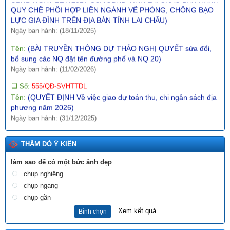
LỰC GIA ĐÌNH TRÊN ĐỊA BÀN TỈNH LAI CHÂU)
Ngày ban hành: (18/11/2025)
Tên:
(BÀI TRUYỀN THÔNG DỰ THẢO NGHỊ QUYẾT sửa đổi,
bổ sung các NQ đặt tên đường phố và NQ 20)
Ngày ban hành: (11/02/2026)
Số:
555/QĐ-SVHTTDL
Tên:
(QUYẾT ĐỊNH Về việc giao dự toán thu, chi ngân sách địa
phương năm 2026)
Ngày ban hành: (31/12/2025)
Số:
289/2025/NĐ-CP
Tên:
(NGHỊ ĐỊNH Hướng dẫn thi hành Nghị quyết số
197/2025/QH15 ngày 17 tháng 5 năm 2025 của Quốc hội về
THĂM DÒ Ý KIẾN
một số cơ chế, chính sách đặc biệt tạo đột phá trong xây dựng
và tổ chức thi hành pháp luật)
làm sao để có một bức ảnh đẹp
Ngày ban hành: (10/12/2025)
chụp nghiêng
chụp ngang
Số:
1987/SVHTTDL-VP
Tên:
(V/v định hướng nội dung phổ biến, giáo dục pháp luật
chụp gần
tháng 6 năm 2026)
Xem kết quả
Bình chọn
Ngày ban hành: (03/06/2026)