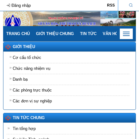
Đăng nhập
RSS
TRANG CHỦ
GIỚI THIỆU CHUNG
TIN TỨC
VĂN HÓA - GIA ĐÌ
Toggle
navigat
GIỚI THIỆU
Cơ cấu tổ chức
Chức năng nhiệm vụ
Danh bạ
Các phòng trực thuộc
Các đơn vị sự nghiệp
TIN TỨC CHUNG
Tin tổng hợp