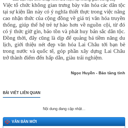
Việc tổ chức không gian trưng bày văn hóa các dân tộc
tại sự kiện lần này có ý nghĩa thiết thực trong việc nâng
cao nhận thức của cộng đồng về giá trị văn hóa truyền
Tên:
(Dự thảo NGHỊ QUYẾT Quy định nguyên tắc, tiêu chí, định
thống, giúp thế hệ trẻ tự hào hơn về nguồn cội, từ đó
mức phân bổ vốn ngân sách trung ương và tỷ lệ vốn đối ứng
có ý thức giữ gìn, bảo tồn và phát huy bản sắc dân tộc.
của ngân sách địa phương thực hiện Chương trình mục tiêu
Đồng thời, đây cũng là dịp để quảng bá tiềm năng du
quốc gia về phát triển văn hóa giai đoạn 2025-2035 trên địa
lịch, giới thiệu nét đẹp văn hóa Lai Châu tới bạn bè
bàn tỉnh Lai Châu)
trong nước và quốc tế, góp phần xây dựng Lai Châu
Ngày ban hành: (26/01/2026)
trở thành điểm đến hấp dẫn, giàu trải nghiệm
.
Số:
555/QĐ-SVHTTDL
Tên:
(QUYẾT ĐỊNH Về việc giao dự toán thu, chi ngân sách địa
Ngọc Huyền - Bảo tàng tỉnh
phương năm 2026)
Ngày ban hành: (31/12/2025)
Số:
289/2025/NĐ-CP
BÀI VIẾT LIÊN QUAN
Tên:
(NGHỊ ĐỊNH Hướng dẫn thi hành Nghị quyết số
197/2025/QH15 ngày 17 tháng 5 năm 2025 của Quốc hội về
một số cơ chế, chính sách đặc biệt tạo đột phá trong xây dựng
Nội dung đang cập nhật...
và tổ chức thi hành pháp luật)
Ngày ban hành: (10/12/2025)
VĂN BẢN MỚI
Số:
1987/SVHTTDL-VP