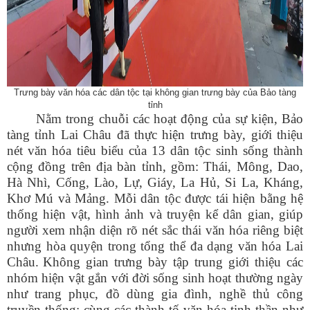
Trưng bày văn hóa các dân tộc tại không gian trưng bày của Bảo tàng
tỉnh
Nằm
trong chuỗi các hoạt động
của
sự kiện
, Bảo
tàng tỉnh Lai Châu đã
thực hiện
trưng bày, giới thiệu
nét văn hóa tiêu biểu của 13 dân tộc sinh sống thành
cộng đồng trên địa bàn tỉnh, gồm: Thái, Mông, Dao,
Hà Nhì, Cống, Lào, Lự, Giáy, La Hủ, Si La, Kháng,
Khơ Mú và Mảng. Mỗi dân tộc được tái hiện bằng hệ
thống hiện vật, hình ảnh và truyện kể dân gian, giúp
người xem nhận diện rõ nét sắc thái văn hóa riêng biệt
nhưng hòa quyện trong tổng thể đa dạng văn hóa Lai
Châu.
Không gian trưng bày tập trung giới thiệu các
nhóm hiện vật gắn với đời sống sinh hoạt thường ngày
như trang phục, đồ dùng gia đình, nghề thủ công
truyền thống; cùng các thành tố văn hóa tinh thần như