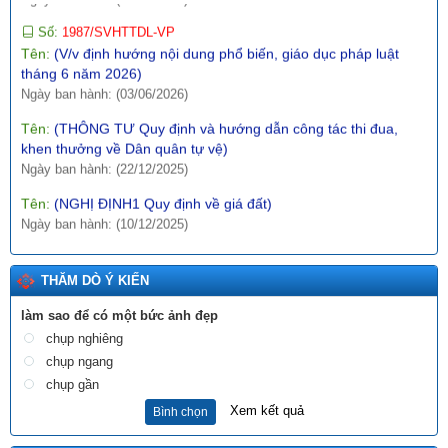
Tên:
(V/v định hướng nội dung phổ biến, giáo dục pháp luật
tháng 6 năm 2026)
Ngày ban hành: (03/06/2026)
Tên:
(THÔNG TƯ Quy định và hướng dẫn công tác thi đua,
khen thưởng về Dân quân tự vệ)
Ngày ban hành: (22/12/2025)
Tên:
(NGHỊ ĐỊNH1 Quy định về giá đất)
Ngày ban hành: (10/12/2025)
Tên:
(Danh sách dự kiến xếp hạng “Khách sạn tiêu biểu không
thuốc lá” lần thứ I - năm 2025)
Ngày ban hành: (18/12/2025)
THĂM DÒ Ý KIẾN
Tên:
(BÀI TRUYỀN THÔNG DỰ THẢO QUYẾT ĐỊNH SỬA ĐỔI,
làm sao để có một bức ảnh đẹp
BỔ SUNG MỘT SỐ ĐIỀU CỦA QUYẾT ĐỊNH SỐ 21/2017/QĐ-
chụp nghiêng
UBND NGÀY 21/7/2017 CỦA UBND TỈNH LAI CHÂU BAN HÀNH
QUY CHẾ PHỐI HỢP LIÊN NGÀNH VỀ PHÒNG, CHỐNG BẠO
chụp ngang
LỰC GIA ĐÌNH TRÊN ĐỊA BÀN TỈNH LAI CHÂU)
chụp gần
Ngày ban hành: (18/11/2025)
Xem kết quả
Bình chọn
Số:
15/2025/TT-BTP