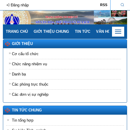
Đăng nhập
RSS
TRANG CHỦ
GIỚI THIỆU CHUNG
TIN TỨC
VĂN HÓA - GIA ĐÌ
Toggle
navigat
GIỚI THIỆU
Cơ cấu tổ chức
Chức năng nhiệm vụ
Danh bạ
Các phòng trực thuộc
Các đơn vị sự nghiệp
TIN TỨC CHUNG
Tin tổng hợp