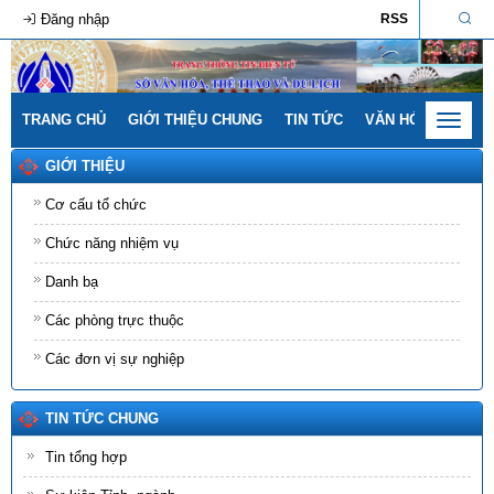
Đăng nhập
RSS
TRANG CHỦ
GIỚI THIỆU CHUNG
TIN TỨC
VĂN HÓA - GIA ĐÌ
Toggle
navigat
GIỚI THIỆU
Cơ cấu tổ chức
Chức năng nhiệm vụ
Danh bạ
Các phòng trực thuộc
Các đơn vị sự nghiệp
TIN TỨC CHUNG
Tin tổng hợp