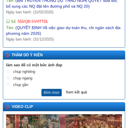
bổ sung các NQ đặt tên đường phố và NQ 20)
Ngày ban hành: (11/02/2026)
Số:
555/QĐ-SVHTTDL
Tên:
(QUYẾT ĐỊNH Về việc giao dự toán thu, chi ngân sách địa
phương năm 2026)
Ngày ban hành: (31/12/2025)
Số:
289/2025/NĐ-CP
Tên:
(NGHỊ ĐỊNH Hướng dẫn thi hành Nghị quyết số
THĂM DÒ Ý KIẾN
197/2025/QH15 ngày 17 tháng 5 năm 2025 của Quốc hội về
một số cơ chế, chính sách đặc biệt tạo đột phá trong xây dựng
làm sao để có một bức ảnh đẹp
và tổ chức thi hành pháp luật)
chụp nghiêng
Ngày ban hành: (10/12/2025)
chụp ngang
Số:
1987/SVHTTDL-VP
chụp gần
Tên:
(V/v định hướng nội dung phổ biến, giáo dục pháp luật
Xem kết quả
Bình chọn
tháng 6 năm 2026)
Ngày ban hành: (03/06/2026)
VIDEO CLIP
Tên:
(BÀI TRUYỀN THÔNG DỰ THẢO NGHỊ QUYẾT QUY
ĐỊNH NỘI DUNG, MỨC CHI MỘT SỐ HOẠT ĐỘNG VĂN HÓA,
NGHỆ THUẬT TRÊN ĐỊA BÀN TỈNH LAI CHÂU)