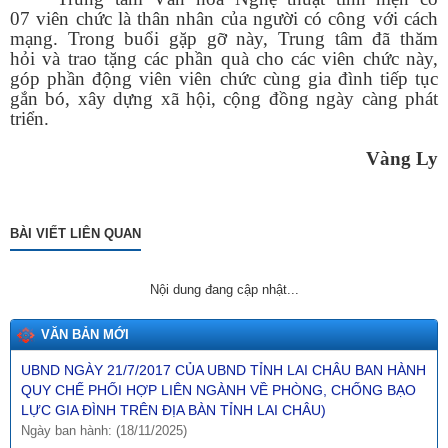
07
viên chức là thân nhân của người có công với cách
mạng. Trong buổi gặp gỡ này, Trung tâm đã thăm
hỏi và trao tặng các phần quà cho các viên chức này,
góp phần động viên viên chức cùng gia đình tiếp tục
gắn bó, xây dựng xã hội, cộng đồng ngày càng phát
Tên:
(Dự thảo NGHỊ QUYẾT Quy định nguyên tắc, tiêu chí, định
triển.
mức phân bổ vốn ngân sách trung ương và tỷ lệ vốn đối ứng
của ngân sách địa phương thực hiện Chương trình mục tiêu
Vàng Ly
quốc gia về phát triển văn hóa giai đoạn 2025-2035 trên địa
bàn tỉnh Lai Châu)
Ngày ban hành: (26/01/2026)
BÀI VIẾT LIÊN QUAN
Tên:
(NGHỊ ĐỊNH1 Quy định về giá đất)
Ngày ban hành: (10/12/2025)
Nội dung đang cập nhật...
Tên:
(BÀI TRUYỀN THÔNG DỰ THẢO QUYẾT ĐỊNH SỬA ĐỔI,
BỔ SUNG MỘT SỐ ĐIỀU CỦA QUYẾT ĐỊNH SỐ 21/2017/QĐ-
VĂN BẢN MỚI
UBND NGÀY 21/7/2017 CỦA UBND TỈNH LAI CHÂU BAN HÀNH
QUY CHẾ PHỐI HỢP LIÊN NGÀNH VỀ PHÒNG, CHỐNG BẠO
LỰC GIA ĐÌNH TRÊN ĐỊA BÀN TỈNH LAI CHÂU)
Ngày ban hành: (18/11/2025)
Tên:
(BÀI TRUYỀN THÔNG DỰ THẢO NGHỊ QUYẾT sửa đổi,