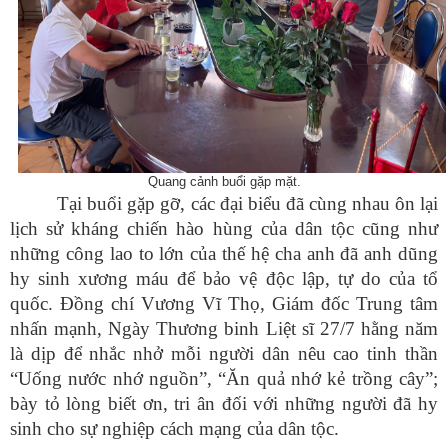
Quang cảnh buổi gặp mặt.
Tại buổi gặp gỡ, các đại biểu đã cùng nhau ôn lại
lịch sử kháng chiến hào hùng của dân tộc cũng như
những công lao to lớn của thế hệ cha anh đã anh dũng
hy sinh xương máu để bảo vệ độc lập, tự do của tổ
quốc. Đồng chí Vương Vĩ Thọ, Giám đốc Trung tâm
nhấn mạnh, Ngày Thương binh Liệt sĩ 27/7 hằng năm
là dịp để nhắc nhở mỗi người dân nêu cao tinh thần
“Uống nước nhớ nguồn”, “Ăn quả nhớ kẻ trồng cây”;
bày tỏ lòng biết ơn, tri ân đối với những người đã hy
sinh cho sự nghiệp cách mạng của dân tộc.