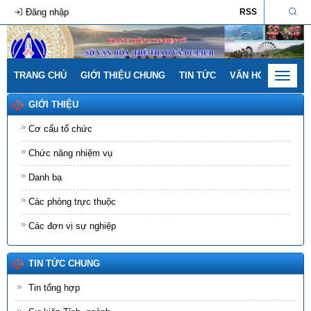
Đăng nhập
RSS
TRANG CHỦ
GIỚI THIỆU CHUNG
TIN TỨC
VĂN HÓA - GIA ĐÌ
Toggle
navigat
GIỚI THIỆU
Cơ cấu tổ chức
Chức năng nhiệm vụ
Danh bạ
Các phòng trực thuộc
Các đơn vị sự nghiệp
TIN TỨC CHUNG
Tin tổng hợp