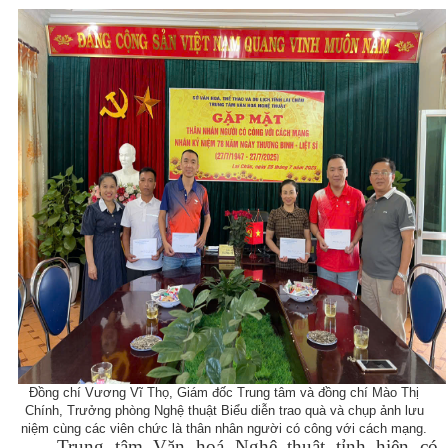
Đồng chí Vương Vĩ Thọ, Giám đốc Trung tâm và đồng chí Mào Thị
Chính, Trưởng phòng Nghệ thuật Biểu diễn trao quà và chụp ảnh lưu
niệm cùng các viên chức là thân nhân người có công với cách mạng.
Trung tâm Văn hoá Nghệ thuật tỉnh hi
ện có