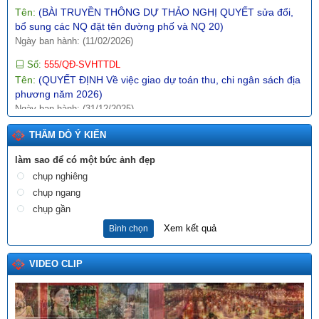
bổ sung các NQ đặt tên đường phố và NQ 20)
Ngày ban hành: (11/02/2026)
Số:
555/QĐ-SVHTTDL
Tên:
(QUYẾT ĐỊNH Về việc giao dự toán thu, chi ngân sách địa
phương năm 2026)
Ngày ban hành: (31/12/2025)
Số:
289/2025/NĐ-CP
Tên:
(NGHỊ ĐỊNH Hướng dẫn thi hành Nghị quyết số
THĂM DÒ Ý KIẾN
197/2025/QH15 ngày 17 tháng 5 năm 2025 của Quốc hội về
một số cơ chế, chính sách đặc biệt tạo đột phá trong xây dựng
làm sao để có một bức ảnh đẹp
và tổ chức thi hành pháp luật)
chụp nghiêng
Ngày ban hành: (10/12/2025)
chụp ngang
chụp gần
Số:
1987/SVHTTDL-VP
Tên:
(V/v định hướng nội dung phổ biến, giáo dục pháp luật
Xem kết quả
Bình chọn
tháng 6 năm 2026)
Ngày ban hành: (03/06/2026)
VIDEO CLIP
Tên:
(BÀI TRUYỀN THÔNG DỰ THẢO NGHỊ QUYẾT QUY
ĐỊNH NỘI DUNG, MỨC CHI MỘT SỐ HOẠT ĐỘNG VĂN HÓA,
NGHỆ THUẬT TRÊN ĐỊA BÀN TỈNH LAI CHÂU)