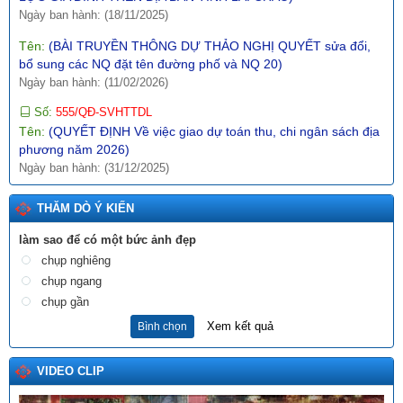
Tên:
(BÀI TRUYỀN THÔNG DỰ THẢO NGHỊ QUYẾT sửa đổi,
bổ sung các NQ đặt tên đường phố và NQ 20)
Ngày ban hành: (11/02/2026)
Số:
555/QĐ-SVHTTDL
Tên:
(QUYẾT ĐỊNH Về việc giao dự toán thu, chi ngân sách địa
phương năm 2026)
Ngày ban hành: (31/12/2025)
Số:
289/2025/NĐ-CP
Tên:
(NGHỊ ĐỊNH Hướng dẫn thi hành Nghị quyết số
197/2025/QH15 ngày 17 tháng 5 năm 2025 của Quốc hội về
THĂM DÒ Ý KIẾN
một số cơ chế, chính sách đặc biệt tạo đột phá trong xây dựng
làm sao để có một bức ảnh đẹp
và tổ chức thi hành pháp luật)
Ngày ban hành: (10/12/2025)
chụp nghiêng
chụp ngang
Số:
1987/SVHTTDL-VP
chụp gần
Tên:
(V/v định hướng nội dung phổ biến, giáo dục pháp luật
tháng 6 năm 2026)
Xem kết quả
Bình chọn
Ngày ban hành: (03/06/2026)
VIDEO CLIP
Tên:
(BÀI TRUYỀN THÔNG DỰ THẢO NGHỊ QUYẾT QUY
ĐỊNH NỘI DUNG, MỨC CHI MỘT SỐ HOẠT ĐỘNG VĂN HÓA,