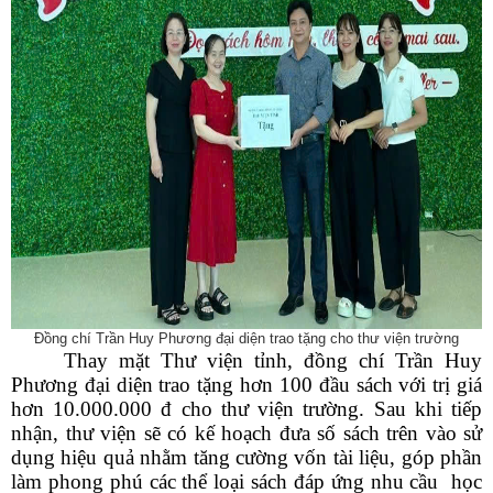
Đồng chí Trần Huy Phương đại diện trao tặng
cho thư viện trường
Thay mặt Thư viện tỉnh, đồng chí Trần Huy
Phương đại diện trao tặng
hơn 100 đầu sách với trị giá
hơn 10.000.000 đ cho thư viện trường. Sau khi tiếp
nhận, thư viện sẽ có kế hoạch đưa số sách trên vào sử
dụng hiệu quả
nhằm tăng cường vốn tài liệu, góp phần
làm phong phú các thể loại sách đáp ứng nhu cầu
học