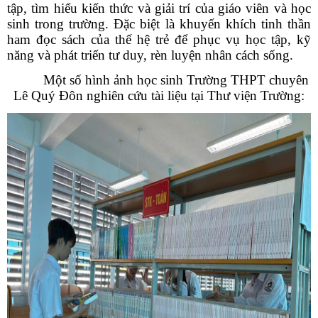
tập
,
tìm hiểu kiến thức và giải trí của giáo viên và học
sinh trong trường. Đặc biệt là khuyến khích tinh thần
ham đọc sách của thế hệ trẻ để phục vụ học tập, kỹ
năng và phát triển tư duy, rèn luyện nhân cách sống.
Một số hình ảnh học sinh Trường THPT chuyên
Lê Quý Đôn nghiên cứu tài liệu tại Thư viện Trường: