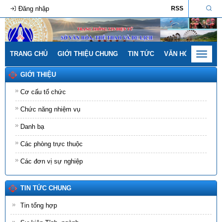
Đăng nhập
RSS
TRANG CHỦ
GIỚI THIỆU CHUNG
TIN TỨC
VĂN HÓA - GIA ĐÌ
Toggle
navigat
GIỚI THIỆU
Cơ cấu tổ chức
Chức năng nhiệm vụ
Danh bạ
Các phòng trực thuộc
Các đơn vị sự nghiệp
TIN TỨC CHUNG
Tin tổng hợp