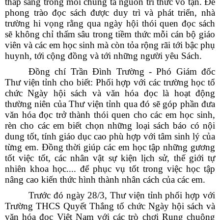
thắp sáng trong mỗi chúng ta nguồn tri thức vô tận. Để
phong trào đọc sách được duy trì và phát triển, nhà
trường hi vọng rằng qua ngày hội thói quen đọc sách
sẽ không chỉ thấm sâu trong tiềm thức mỗi cán bộ giáo
viên và các em học sinh mà còn tỏa rộng rãi tới bậc phụ
huynh, tới cộng đồng và tới những người yêu Sách.
Đồng chí Trần Đình Trường - Phó Giám đốc
Thư viện tỉnh cho biết: Phối hợp với các trường học tổ
chức Ngày hội sách và văn hóa đọc là hoạt động
thường niên của Thư viện tỉnh qua đó sẽ
góp phần đưa
văn hóa đọc trở thành thói quen cho các em học sinh,
rèn cho các em biết chọn những loại sách báo có nội
dung tốt, tính giáo dục cao phù hợp với tâm sinh lý của
từng em. Đồng thời giúp các em học tập những gương
tốt việc tốt, các nhân vật sự kiện lịch sử, thế giới tự
nhiên khoa học.... để phục vụ tốt trong việc học tập
nâng cao kiến thức hình thành nhân cách của các em.
Trước đó ngày 28/3, Thư viện tỉnh phối hợp với
Trường THCS Quyết Thắng tổ chức Ngày hội sách và
văn hóa đọc Việt Nam với các trò chơi Rung chuông