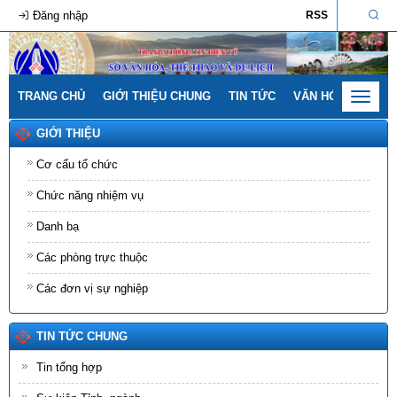
Đăng nhập
RSS
TRANG CHỦ
GIỚI THIỆU CHUNG
TIN TỨC
VĂN HÓA - GIA ĐÌ
Toggle
navigat
GIỚI THIỆU
Cơ cấu tổ chức
Chức năng nhiệm vụ
Danh bạ
Các phòng trực thuộc
Các đơn vị sự nghiệp
TIN TỨC CHUNG
Tin tổng hợp