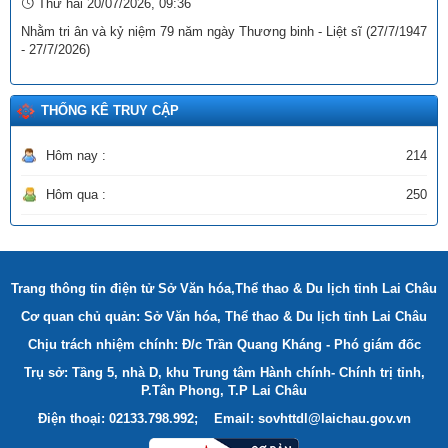
Thứ hai 20/07/2026, 09:36
Tên:
(THÔNG TƯ Quy định và hướng dẫn công tác thi đua,
Nhằm tri ân và kỷ niệm 79 năm ngày Thương binh - Liệt sĩ (27/7/1947
khen thưởng về Dân quân tự vệ)
- 27/7/2026)
Ngày ban hành: (22/12/2025)
THỐNG KÊ TRUY CẬP
Hôm nay :
214
Hôm qua :
250
Trang thông tin điện tử Sở Văn hóa,Thể thao & Du lịch tỉnh Lai Châu
Cơ quan chủ quản: Sở Văn hóa, Thể thao & Du lịch tỉnh Lai Châu
Chịu trách nhiệm chính: Đ/c Trần Quang Kháng - Phó giám đốc
Trụ sở: Tầng 5, nhà D, khu Trung tâm Hành chính- Chính trị tỉnh,
P.Tân Phong, T.P Lai Châu
Điện thoại: 02133.798.992; Email: sovhttdl@laichau.gov.vn