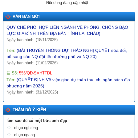
Nội dung đang cập nhật...
BỔ SUNG MỘT SỐ ĐIỀU CỦA QUYẾT ĐỊNH SỐ 21/2017/QĐ-
UBND NGÀY 21/7/2017 CỦA UBND TỈNH LAI CHÂU BAN HÀNH
QUY CHẾ PHỐI HỢP LIÊN NGÀNH VỀ PHÒNG, CHỐNG BẠO
VĂN BẢN MỚI
LỰC GIA ĐÌNH TRÊN ĐỊA BÀN TỈNH LAI CHÂU)
Ngày ban hành: (18/11/2025)
Tên:
(BÀI TRUYỀN THÔNG DỰ THẢO NGHỊ QUYẾT sửa đổi,
bổ sung các NQ đặt tên đường phố và NQ 20)
Ngày ban hành: (11/02/2026)
Số:
555/QĐ-SVHTTDL
Tên:
(QUYẾT ĐỊNH Về việc giao dự toán thu, chi ngân sách địa
phương năm 2026)
Ngày ban hành: (31/12/2025)
Số:
289/2025/NĐ-CP
Tên:
(NGHỊ ĐỊNH Hướng dẫn thi hành Nghị quyết số
197/2025/QH15 ngày 17 tháng 5 năm 2025 của Quốc hội về
một số cơ chế, chính sách đặc biệt tạo đột phá trong xây dựng
THĂM DÒ Ý KIẾN
và tổ chức thi hành pháp luật)
làm sao để có một bức ảnh đẹp
Ngày ban hành: (10/12/2025)
chụp nghiêng
Số:
1987/SVHTTDL-VP
chụp ngang