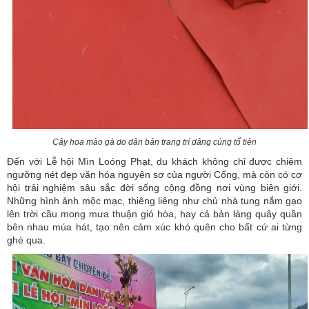
Cây hoa mào gà do dân bản trang trí dâng cúng tổ tiên
Đến với Lễ hội Mìn Loóng Phạt, du khách không chỉ được chiêm
ngưỡng nét đẹp văn hóa nguyên sơ của người Cống, mà còn có cơ
hội trải nghiệm sâu sắc đời sống cộng đồng nơi vùng biên giới.
Những hình ảnh mộc mạc, thiêng liêng như chủ nhà tung nắm gạo
lên trời cầu mong mưa thuận gió hòa, hay cả bản làng quây quần
bên nhau múa hát, tạo nên cảm xúc khó quên cho bất cứ ai từng
ghé qua.