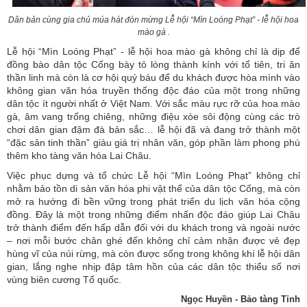
Dân bản cùng gia chủ múa hát đón mừng Lễ hội “Mìn Loóng Phạt” - lễ hội hoa
mào gà .
Lễ hội “Mìn Loóng Phạt” - lễ hội hoa mào gà không chỉ là dịp để
đồng bào dân tộc Cống bày tỏ lòng thành kính với tổ tiên, tri ân
thần linh mà còn là cơ hội quý báu để du khách được hòa mình vào
không gian văn hóa truyền thống độc đáo của một trong những
dân tộc ít người nhất ở Việt Nam. Với sắc màu rực rỡ của hoa mào
gà, âm vang trống chiêng, những điệu xòe sôi động cùng các trò
chơi dân gian đậm đà bản sắc… lễ hội đã và đang trở thành một
“đặc sản tinh thần” giàu giá trị nhân văn, góp phần làm phong phú
thêm kho tàng văn hóa Lai Châu.
Việc phục dựng và tổ chức Lễ hội “Mìn Loóng Phạt” không chỉ
nhằm bảo tồn di sản văn hóa phi vật thể của dân tộc Cống, mà còn
mở ra hướng đi bền vững trong phát triển du lịch văn hóa cộng
đồng. Đây là một trong những điểm nhấn độc đáo giúp Lai Châu
trở thành điểm đến hấp dẫn đối với du khách trong và ngoài nước
Tên:
(Dự thảo NGHỊ QUYẾT Quy định nguyên tắc, tiêu chí, định
– nơi mỗi bước chân ghé đến không chỉ cảm nhận được vẻ đẹp
mức phân bổ vốn ngân sách trung ương và tỷ lệ vốn đối ứng
hùng vĩ của núi rừng, mà còn được sống trong không khí lễ hội dân
của ngân sách địa phương thực hiện Chương trình mục tiêu
gian, lắng nghe nhịp đập tâm hồn của các dân tộc thiểu số nơi
quốc gia về phát triển văn hóa giai đoạn 2025-2035 trên địa
vùng biên cương Tổ quốc.
bàn tỉnh Lai Châu)
Ngọc Huyền - Bảo tàng Tỉnh
Ngày ban hành: (26/01/2026)