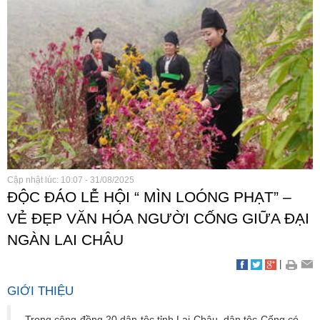
Cập nhật lúc: 10:07 - 31/08/2025
ĐỘC ĐÁO LỄ HỘI “ MÌN LOÓNG PHẠT” –
VẺ ĐẸP VĂN HÓA NGƯỜI CỐNG GIỮA ĐẠI
NGÀN LAI CHÂU
|
GIỚI THIỆU
Trong cộng đồng 20 dân tộc tỉnh Lai Châu, dân tộc Cống có