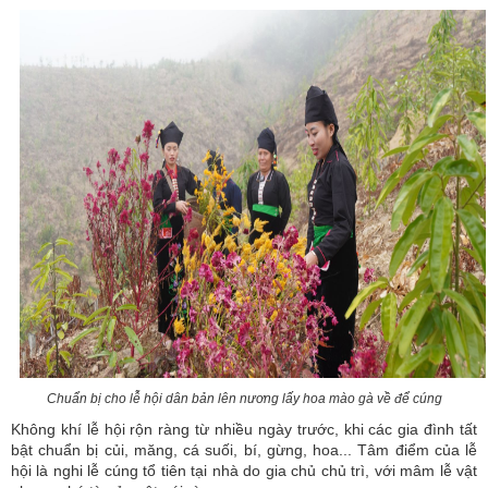
Chuẩn bị cho lễ hội dân bản lên nương lấy hoa mào gà
về để cúng
Không khí lễ hội rộn ràng từ nhiều ngày trước, khi các gia đình tất
bật chuẩn bị củi, măng, cá suối, bí, gừng, hoa... Tâm điểm của lễ
hội là nghi lễ cúng tổ tiên tại nhà do gia chủ chủ trì, với mâm lễ vật