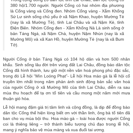
380 hộ/1.700 người. Người Cống có hai nhóm địa phương
là Cống vàng và Cống đen. Nhóm Cống vàng - Xắm Khống
Sứ Lư sinh sống chủ yếu ở xã Nậm Khao, huyện Mường Tè
(nay là xã Mường Tè), tỉnh Lai Châu và xã Nậm Kè, tỉnh
Điện Biên. Nhóm Cống đen - Xắm Khống Nà Là sinh sống ở
bản Táng Ngá, xã Nậm Chà, huyện Nậm Nhùn (nay là xã
Mường Mô) và xã Kan Hồ, huyện Mường Tè (nay là xã Bum
Tở).
Người Cống ở bản Táng Ngá có 104 hộ dân và hơn 500 nhân
khẩu. Sinh sống lâu đời trên vùng đất Lai Châu, đồng bào dân tộc
Cống đã hình thành, lưu giữ một nền văn hoá phong phú đặc sắc,
trong đó Lễ hội “Mìn Loóng Phạt”- Lễ hội Hoa mào gà là lễ hội cổ
truyền lớn nhất trong năm phản ánh sinh động bản sắc văn hoá
của người Cống ở xã Mường Mô của tỉnh Lai Châu, diễn ra sau
mùa thu hoạch để tạ ơn tổ tiên và cầu mong một năm mới mưa
thuận gió hòa.
Lễ hội mang đậm giá trị tâm linh và cộng đồng, là dịp để đồng bào
dân tộc Cống thể hiện lòng biết ơn với thần linh, ông bà tổ tiên đã
ban cho vụ mùa bội thu. Hoa mào gà – loài hoa được người Cống
coi là thiêng liêng – trở thành biểu tượng chủ đạo trong lễ hội,
mang ý nghĩa bảo vệ mùa màng và xua đuổi tai ương.