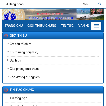
Đăng nhập
RSS
TRANG CHỦ
GIỚI THIỆU CHUNG
TIN TỨC
VĂN HÓA - GIA ĐÌ
Toggle
navigat
GIỚI THIỆU
Cơ cấu tổ chức
Chức năng nhiệm vụ
Danh bạ
Các phòng trực thuộc
Các đơn vị sự nghiệp
TIN TỨC CHUNG
Tin tổng hợp