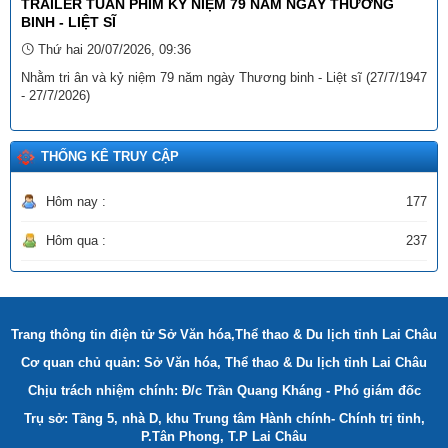
TRAILER TUẦN PHIM KỶ NIỆM 79 NĂM NGÀY THƯƠNG
BINH - LIỆT SĨ
Tên:
(Danh sách dự kiến xếp hạng “Khách sạn tiêu biểu không
thuốc lá” lần thứ I - năm 2025)
Thứ hai 20/07/2026, 09:36
Ngày ban hành: (18/12/2025)
Nhằm tri ân và kỷ niệm 79 năm ngày Thương binh - Liệt sĩ (27/7/1947
- 27/7/2026)
Tên:
(THÔNG TƯ Quy định và hướng dẫn công tác thi đua,
khen thưởng về Dân quân tự vệ)
Ngày ban hành: (22/12/2025)
THỐNG KÊ TRUY CẬP
Hôm nay :
177
Hôm qua :
237
Trang thông tin điện tử Sở Văn hóa,Thể thao & Du lịch tỉnh Lai Châu
Cơ quan chủ quản: Sở Văn hóa, Thể thao & Du lịch tỉnh Lai Châu
Chịu trách nhiệm chính: Đ/c Trần Quang Kháng - Phó giám đốc
Trụ sở: Tầng 5, nhà D, khu Trung tâm Hành chính- Chính trị tỉnh,
P.Tân Phong, T.P Lai Châu