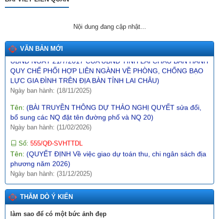
Tên:
(NGHỊ ĐỊNH1 Quy định về giá đất)
Ngày ban hành: (10/12/2025)
Nội dung đang cập nhật...
Tên:
(BÀI TRUYỀN THÔNG DỰ THẢO QUYẾT ĐỊNH SỬA ĐỔI,
BỔ SUNG MỘT SỐ ĐIỀU CỦA QUYẾT ĐỊNH SỐ 21/2017/QĐ-
VĂN BẢN MỚI
UBND NGÀY 21/7/2017 CỦA UBND TỈNH LAI CHÂU BAN HÀNH
QUY CHẾ PHỐI HỢP LIÊN NGÀNH VỀ PHÒNG, CHỐNG BẠO
LỰC GIA ĐÌNH TRÊN ĐỊA BÀN TỈNH LAI CHÂU)
Ngày ban hành: (18/11/2025)
Tên:
(BÀI TRUYỀN THÔNG DỰ THẢO NGHỊ QUYẾT sửa đổi,
bổ sung các NQ đặt tên đường phố và NQ 20)
Ngày ban hành: (11/02/2026)
Số:
555/QĐ-SVHTTDL
Tên:
(QUYẾT ĐỊNH Về việc giao dự toán thu, chi ngân sách địa
phương năm 2026)
Ngày ban hành: (31/12/2025)
Số:
289/2025/NĐ-CP
Tên:
(NGHỊ ĐỊNH Hướng dẫn thi hành Nghị quyết số
THĂM DÒ Ý KIẾN
197/2025/QH15 ngày 17 tháng 5 năm 2025 của Quốc hội về
một số cơ chế, chính sách đặc biệt tạo đột phá trong xây dựng
làm sao để có một bức ảnh đẹp
và tổ chức thi hành pháp luật)