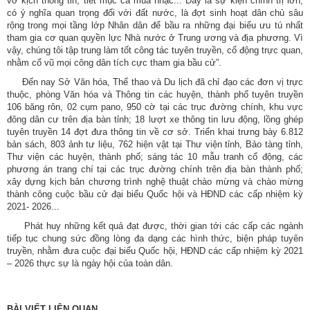
vở kịch thông tin, tiết mục ca múa nhạc... Đây là sự kiện chính trị lớn,
có ý nghĩa quan trọng đối với đất nước, là đợt sinh hoạt dân chủ sâu
rộng trong mọi tầng lớp Nhân dân để bầu ra những đại biểu ưu tú nhất
tham gia cơ quan quyền lực Nhà nước ở Trung ương và địa phương. Vì
vậy, chúng tôi tập trung làm tốt công tác tuyên truyền, cổ động trực quan,
nhằm cổ vũ mọi công dân tích cực tham gia bầu cử”.
Đến nay Sở Văn hóa, Thể thao và Du lịch đã chỉ đạo các đơn vị trực
thuộc, phòng Văn hóa và Thông tin các huyện, thành phố tuyên truyền
106 băng rôn, 02 cụm pano, 950 cờ tại các trục đường chính, khu vực
đông dân cư trên địa bàn tỉnh; 18 lượt xe thông tin lưu động, lồng ghép
tuyên truyền 14 đợt đưa thông tin về cơ sở. Triển khai trưng bày 6.812
bản sách, 803 ảnh tư liệu, 762 hiện vật tại Thư viện tỉnh, Bảo tàng tỉnh,
Thư viện các huyện, thành phố; sáng tác 10 mẫu tranh cổ động, các
phương án trang chí tại các trục đường chính trên địa bàn thành phố;
xây dựng kịch bản chương trình nghệ thuật chào mừng và chào mừng
thành công cuộc bầu cử đại biểu Quốc hội và HĐND các cấp nhiệm kỳ
2021- 2026...
Tên:
(Dự thảo NGHỊ QUYẾT Quy định nguyên tắc, tiêu chí, định
Phát huy những kết quả đạt được, thời gian tới các cấp các ngành
mức phân bổ vốn ngân sách trung ương và tỷ lệ vốn đối ứng
tiếp tục chung sức đồng lòng đa dạng các hình thức, biện pháp tuyên
của ngân sách địa phương thực hiện Chương trình mục tiêu
truyền, nhằm đưa cuộc đại biểu Quốc hội, HĐND các cấp nhiệm kỳ 2021
quốc gia về phát triển văn hóa giai đoạn 2025-2035 trên địa
– 2026 thực sự là ngày hội của toàn dân.
bàn tỉnh Lai Châu)
Ngày ban hành: (26/01/2026)
BÀI VIẾT LIÊN QUAN