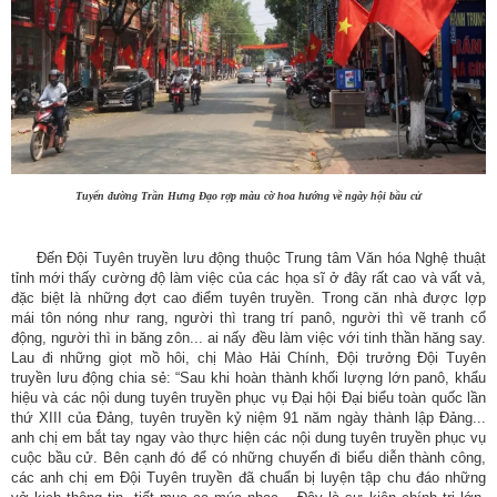
Tuyến đường Trần Hưng Đạo rợp màu cờ hoa hướng về ngày hội bầu cử
Đến Đội Tuyên truyền lưu động thuộc Trung tâm Văn hóa Nghệ thuật
tỉnh mới thấy cường độ làm việc của các họa sĩ ở đây rất cao và vất vả,
đặc biệt là những đợt cao điểm tuyên truyền. Trong căn nhà được lợp
mái tôn nóng như rang, người thì trang trí panô, người thì vẽ tranh cổ
động, người thì in băng zôn... ai nấy đều làm việc với tinh thần hăng say.
Lau đi những giọt mồ hôi, chị Mào Hải Chính, Đội trưởng Đội Tuyên
truyền lưu động chia sẻ: “Sau khi hoàn thành khối lượng lớn panô, khẩu
hiệu và các nội dung tuyên truyền phục vụ Đại hội Đại biểu toàn quốc lần
thứ XIII của Đảng, tuyên truyền kỷ niệm 91 năm ngày thành lập Đảng...
anh chị em bắt tay ngay vào thực hiện các nội dung tuyên truyền phục vụ
cuộc bầu cử. Bên cạnh đó để có những chuyến đi biểu diễn thành công,
các anh chị em Đội Tuyên truyền đã chuẩn bị luyện tập chu đáo những