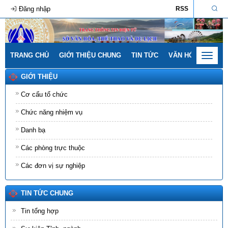
Đăng nhập
RSS
TRANG CHỦ
GIỚI THIỆU CHUNG
TIN TỨC
VĂN HÓA - GIA ĐÌ
Toggle
navigat
GIỚI THIỆU
Cơ cấu tổ chức
Chức năng nhiệm vụ
Danh bạ
Các phòng trực thuộc
Các đơn vị sự nghiệp
TIN TỨC CHUNG
Tin tổng hợp