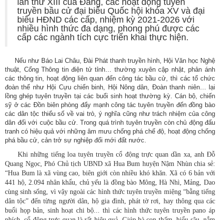
lần thứ XIII của Đảng, các hoạt động tuyên
truyền bầu cử đại biểu Quốc hội khóa XV và đại
biểu HĐND các cấp, nhiệm kỳ 2021-2026 với
nhiều hình thức đa dạng, phong phú được các
cấp các ngành tích cực triển khai thực hiện.
Nếu như Báo Lai Châu, Đài Phát thanh truyền hình, Hội Văn học Nghệ
thuật, Cổng Thông tin điện tử tỉnh… thường xuyên cập nhật, phản ánh
các thông tin, hoạt động liên quan đến công tác bầu cử, thì các tổ chức
đoàn thể như Hội Cựu chiến binh, Hội Nông dân, Đoàn thanh niên… lại
lồng ghép tuyên truyền tại các buổi sinh hoạt thường kỳ. Cán bộ, chiến
sỹ ở các Đồn biên phòng đẩy mạnh công tác tuyên truyền đến đồng bào
các dân tộc thiểu số về vai trò, ý nghĩa cũng như trách nhiệm của công
dân đối với cuộc bầu cử. Trong quá trình tuyên truyền còn chủ động đấu
tranh có hiệu quả với những âm mưu chống phá chế độ, hoạt động chống
phá bầu cử, cản trở sự nghiệp đổi mới đất nước.
Khi những tiếng loa tuyên truyền cổ động trực quan dần xa, anh Đỗ
Quang Ngọc, Phó Chủ tịch UBND xã Hua Bum huyện Nậm Nhùn chia sẻ:
“Hua Bum là xã vùng cao, biên giới còn nhiều khó khăn. Xã có 6 bản với
441 hộ, 2.094 nhân khẩu, chủ yếu là đồng bào Mông, Hà Nhì, Mảng, Dao
cùng sinh sống, vì vậy ngoài các hình thức tuyên truyền miệng “bằng tiếng
dân tộc” đến từng người dân, hộ gia đình, phát tờ rơi, hay thông qua các
buổi họp bản, sinh hoạt chi bộ... thì các hình thức tuyên truyền pano áp
phích, cổ động trực quan là rất hiệu quả. Giúp bà con thấm, hiểu sâu, nắm