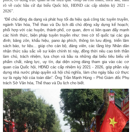
rõ về cuộc bầu cử đại biểu Quốc hội, HĐND các cấp nhiệm kỳ 2021 –
2026”.
“Để chủ động đa dạng và phát huy tối đa hiệu quả công tác tuyên truyền,
ngành Văn hóa, Thể thao và Du lịch đã chủ động xây dựng kế hoạch;
phối hợp với các huyện, thành phố, cơ quan, đơn vị liên quan đẩy mạnh
các hình thức, biện pháp tuyên truyền như: treo cờ tổ quốc tại các gia
đình; băng zôn, khẩu hiệu, pano áp phích, thông tin lưu động, triển lãm
sách báo, tư liệu... giúp cho cán bộ, đảng viên, các tầng lớp Nhân dân
nhận thức sâu sắc về sự kiện chính trị này, đồng thời nêu cao tinh thần
làm chủ, trách nhiệm, lựa chọn và bầu ra những đại biểu tiêu biểu về
phẩm chất, năng lực, uy tín, đại diện xứng đáng tham gia vào các cơ
quan của Quốc hội, HĐND các cấp nhiệm kỳ 2021 - 2026, góp phần xây
dựng nhà nước pháp quyền xã hội chủ nghĩa, làm cho ngày bầu cử thực
sự là ngày hội của toàn dân”. Ông Trần Mạnh Hùng – Phó Giám đốc Phụ
trách Sở Văn hóa, Thể thao và Du lịch cho biết.