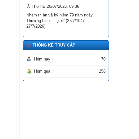
HÓA, NGHỆ THUẬT TRÊN ĐỊA BÀN
Thứ hai 20/07/2026, 09:36
TỈNH LAI CHÂU)
Nhằm tri ân và kỷ niệm 79 năm ngày
Ngày ban hành: (12/11/2025)
Thương binh - Liệt sĩ (27/7/1947 -
27/7/2026)
Số:
15/2025/TT-BTP
Tên:
(THÔNG TƯ Hướng dẫn thi hành
Quyết định số 27/2025/QĐ-TTg ngày 04
THỐNG KÊ TRUY CẬP
tháng 8 năm 2025 của Thủ tướng
Chính phủ quy định về xã, phường, đặc
khu đạt chuẩn tiếp cận pháp luật)
Hôm nay :
70
Ngày ban hành: (29/09/2025)
Hôm qua :
258
Số:
3046/SVHTTDL-VP
Tên:
(V/v triển khai thực hiện Thông tư
số 98/2025/TT-BTC ngày 27 tháng 10
năm 2025 của Bộ trưởng Bộ Tài chính)
Ngày ban hành: (06/11/2025)
Tên:
(Danh sách dự kiến xếp hạng
“Khách sạn tiêu biểu không thuốc lá” lần
thứ I - năm 2025)
Ngày ban hành: (18/12/2025)