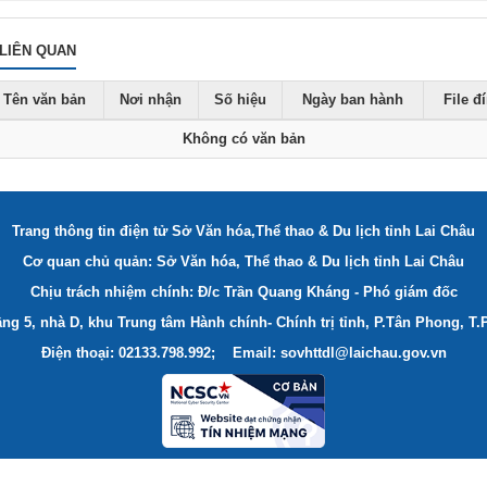
LIÊN QUAN
Tên văn bản
Nơi nhận
Số hiệu
Ngày ban hành
File đ
Không có văn bản
Trang thông tin điện tử Sở Văn hóa,Thể thao & Du lịch tỉnh Lai Châu
Cơ quan chủ quản: Sở Văn hóa, Thể thao & Du lịch tỉnh Lai Châu
Chịu trách nhiệm chính: Đ/c Trần Quang Kháng - Phó giám đốc
ầng 5, nhà D, khu Trung tâm Hành chính- Chính trị tỉnh, P.Tân Phong, T.
Điện thoại: 02133.798.992; Email: sovhttdl@laichau.gov.vn