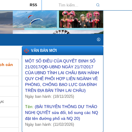
phát triển văn hóa giai đoạn 2025-2035
RSS
trên địa bàn tỉnh Lai Châu)
Ngày ban hành: (26/01/2026)
Tên:
(NGHỊ ĐỊNH1 Quy định về giá đất)
Ngày ban hành: (10/12/2025)
Tên:
(BÀI TRUYỀN THÔNG DỰ THẢO
QUYẾT ĐỊNH SỬA ĐỔI, BỔ SUNG
VĂN BẢN MỚI
MỘT SỐ ĐIỀU CỦA QUYẾT ĐỊNH SỐ
21/2017/QĐ-UBND NGÀY 21/7/2017
ch cán
CỦA UBND TỈNH LAI CHÂU BAN HÀNH
QUY CHẾ PHỐI HỢP LIÊN NGÀNH VỀ
PHÒNG, CHỐNG BẠO LỰC GIA ĐÌNH
TRÊN ĐỊA BÀN TỈNH LAI CHÂU)
Ngày ban hành: (18/11/2025)
Tên:
(BÀI TRUYỀN THÔNG DỰ THẢO
lực
NGHỊ QUYẾT sửa đổi, bổ sung các NQ
đặt tên đường phố và NQ 20)
Ngày ban hành: (11/02/2026)
Số:
555/QĐ-SVHTTDL