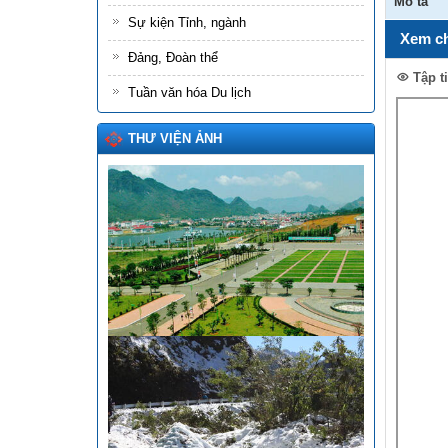
Mô tả
Sự kiện Tỉnh, ngành
Xem ch
Đảng, Đoàn thể
Tập t
Tuần văn hóa Du lịch
THƯ VIỆN ẢNH