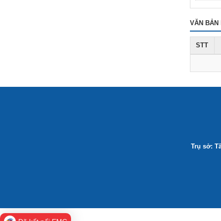
VĂN BẢN 
STT
Trụ sở: T