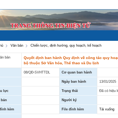
hủ
Văn bản
Chiến lược, định hướng, quy hoạch, kế hoạch
văn bản
Quyết định ban hành Quy định về công tác quy hoạ
bộ thuộc Sở Văn hóa, Thể thao và Du lịch
08/QĐ-SVHTTDL
Cơ quan ban hành
Ngày ban hành
13/01/2025
u lực
Trạng thái
Đã có hiệu 
 bản
Người ký
 đính kèm
File đính kèm
Tải xuống