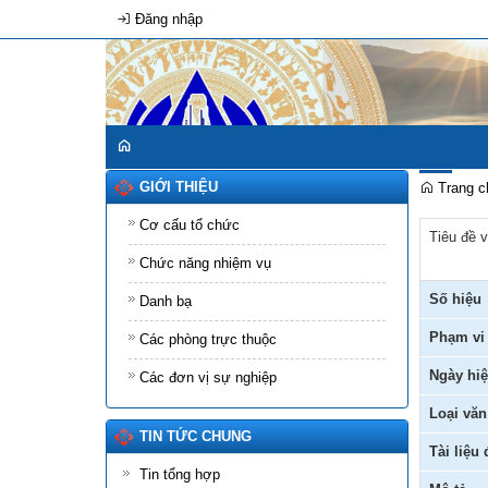
Đăng nhập
GIỚI THIỆU
Trang c
Cơ cấu tổ chức
Tiêu đề 
Chức năng nhiệm vụ
Số hiệu
Danh bạ
Phạm vi
Các phòng trực thuộc
Ngày hiệ
Các đơn vị sự nghiệp
Loại văn
TIN TỨC CHUNG
Tài liệu
Tin tổng hợp