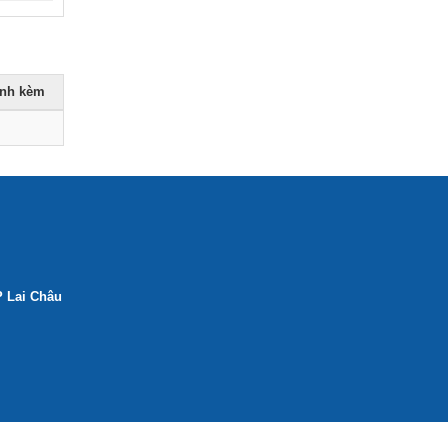
dẫn công tác thi đua, khen thưởng về
Dân quân tự vệ)
Ngày ban hành: (22/12/2025)
ính kèm
P Lai Châu