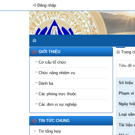
Đăng nhập
GIỚI THIỆU
Trang c
Cơ cấu tổ chức
Tiêu đề 
Chức năng nhiệm vụ
Số hiệu
Danh bạ
Phạm vi
Các phòng trực thuộc
Ngày hiệ
Các đơn vị sự nghiệp
Loại văn
TIN TỨC CHUNG
Tài liệu
Tin tổng hợp