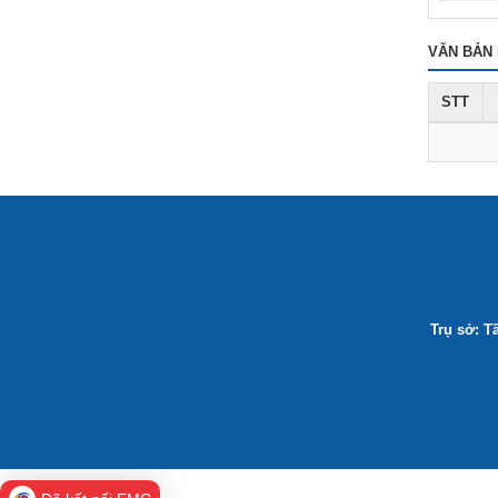
VĂN BẢN 
STT
Trụ sở: T