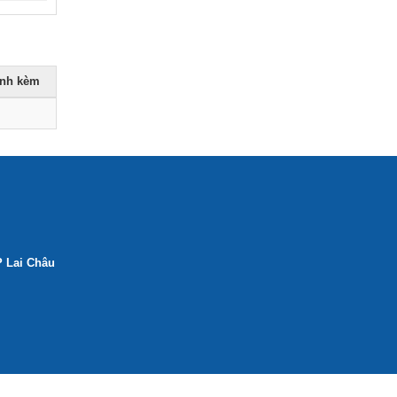
dẫn công tác thi đua, khen thưởng về
Dân quân tự vệ)
Ngày ban hành: (22/12/2025)
ính kèm
P Lai Châu