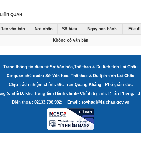
LIÊN QUAN
Tên văn bản
Nơi nhận
Số hiệu
Ngày ban hành
File đ
Không có văn bản
Trang thông tin điện tử Sở Văn hóa,Thể thao & Du lịch tỉnh Lai Châu
Cơ quan chủ quản: Sở Văn hóa, Thể thao & Du lịch tỉnh Lai Châu
Chịu trách nhiệm chính: Đ/c Trần Quang Kháng - Phó giám đốc
ầng 5, nhà D, khu Trung tâm Hành chính- Chính trị tỉnh, P.Tân Phong, T.
Điện thoại: 02133.798.992; Email: sovhttdl@laichau.gov.vn