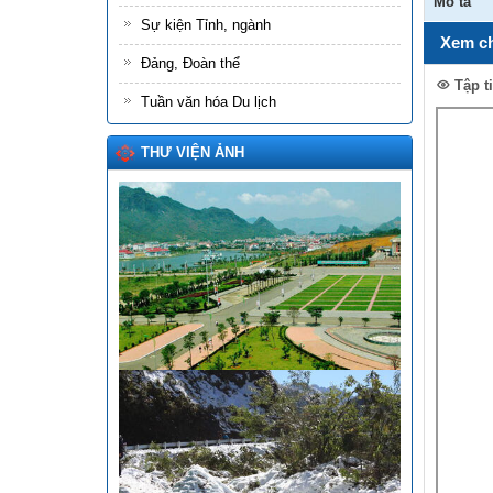
Mô tả
Sự kiện Tỉnh, ngành
Xem ch
Đảng, Đoàn thể
Tập t
Tuần văn hóa Du lịch
THƯ VIỆN ẢNH