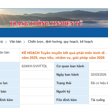
hủ
Văn bản
Chiến lược, định hướng, quy hoạch, kế hoạch
văn bản
KẾ HOẠCH Tuyên truyền kết quả phát triển kinh tế - 
năm 2025, mục tiêu, nhiệm vụ, giải pháp năm 2026
624/KH-SVHTTDL
Cơ quan ban hành
Ngày ban hành
02/03/2026
u lực
Trạng thái
Đã có hiệu 
 bản
Người ký
 đính kèm
File đính kèm
Tải xuống