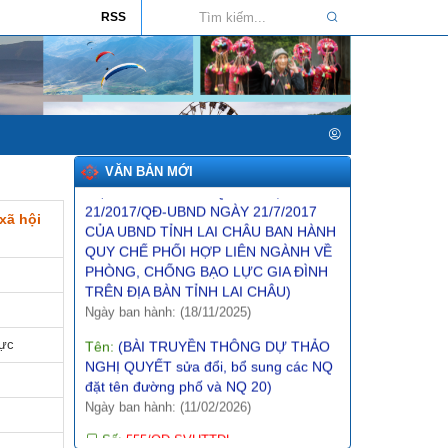
phát triển văn hóa giai đoạn 2025-2035
RSS
trên địa bàn tỉnh Lai Châu)
Ngày ban hành: (26/01/2026)
Tên:
(NGHỊ ĐỊNH1 Quy định về giá đất)
Ngày ban hành: (10/12/2025)
Tên:
(BÀI TRUYỀN THÔNG DỰ THẢO
QUYẾT ĐỊNH SỬA ĐỔI, BỔ SUNG
MỘT SỐ ĐIỀU CỦA QUYẾT ĐỊNH SỐ
VĂN BẢN MỚI
21/2017/QĐ-UBND NGÀY 21/7/2017
CỦA UBND TỈNH LAI CHÂU BAN HÀNH
xã hội
QUY CHẾ PHỐI HỢP LIÊN NGÀNH VỀ
PHÒNG, CHỐNG BẠO LỰC GIA ĐÌNH
TRÊN ĐỊA BÀN TỈNH LAI CHÂU)
Ngày ban hành: (18/11/2025)
Tên:
(BÀI TRUYỀN THÔNG DỰ THẢO
lực
NGHỊ QUYẾT sửa đổi, bổ sung các NQ
đặt tên đường phố và NQ 20)
Ngày ban hành: (11/02/2026)
Số:
555/QĐ-SVHTTDL
Tên:
(QUYẾT ĐỊNH Về việc giao dự