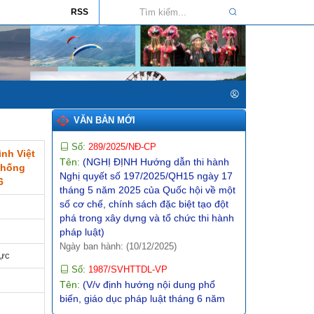
phát triển văn hóa giai đoạn 2025-2035
RSS
trên địa bàn tỉnh Lai Châu)
Ngày ban hành: (26/01/2026)
Số:
555/QĐ-SVHTTDL
Tên:
(QUYẾT ĐỊNH Về việc giao dự
toán thu, chi ngân sách địa phương
năm 2026)
Ngày ban hành: (31/12/2025)
VĂN BẢN MỚI
Số:
289/2025/NĐ-CP
Tên:
(NGHỊ ĐỊNH Hướng dẫn thi hành
nh Việt
Nghị quyết số 197/2025/QH15 ngày 17
chống
tháng 5 năm 2025 của Quốc hội về một
6
số cơ chế, chính sách đặc biệt tạo đột
phá trong xây dựng và tổ chức thi hành
pháp luật)
Ngày ban hành: (10/12/2025)
lực
Số:
1987/SVHTTDL-VP
Tên:
(V/v định hướng nội dung phổ
biến, giáo dục pháp luật tháng 6 năm
2026)
Ngày ban hành: (03/06/2026)