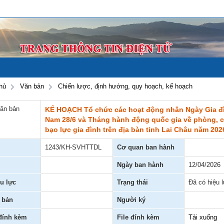
hủ
Văn bản
Chiến lược, định hướng, quy hoạch, kế hoạch
văn bản
KẾ HOẠCH Tổ chức các hoạt động nhân Ngày Gia đì
Nam 28/6 và Tháng hành động quốc gia về phòng, 
bạo lực gia đình trên địa bàn tỉnh Lai Châu năm 202
1243/KH-SVHTTDL
Cơ quan ban hành
Ngày ban hành
12/04/2026
u lực
Trạng thái
Đã có hiệu 
 bản
Người ký
 đính kèm
File đính kèm
Tải xuống