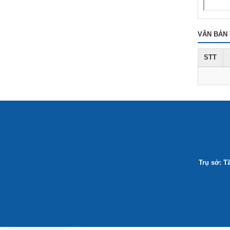
VĂN BẢN 
STT
Trụ sở: T