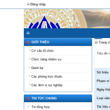
Đăng nhập
GIỚI THIỆU
Trang c
Cơ cấu tổ chức
Tiêu đề 
Chức năng nhiệm vụ
Danh bạ
Số hiệu
Các phòng trực thuộc
Phạm vi
Các đơn vị sự nghiệp
Ngày hiệ
Loại văn
TIN TỨC CHUNG
Tài liệu
Tin tổng hợp