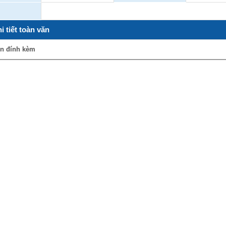
i tiết toàn văn
in đính kèm