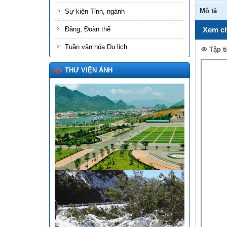
Mô tả
Sự kiện Tỉnh, ngành
Đảng, Đoàn thể
Xem ch
Tuần văn hóa Du lịch
Tập t
THƯ VIỆN ẢNH