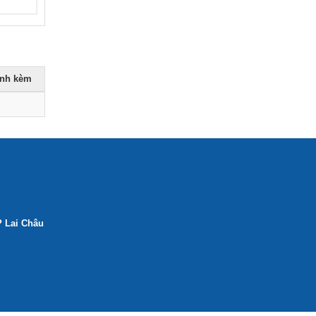
NGHỊ QUYẾT sửa đổi, bổ sung các NQ
đặt tên đường phố và NQ 20)
Ngày ban hành: (11/02/2026)
ính kèm
P Lai Châu