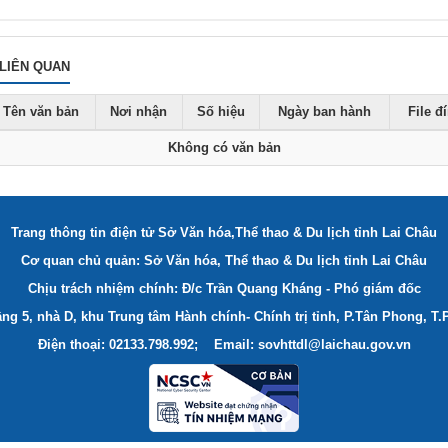
LIÊN QUAN
Tên văn bản
Nơi nhận
Số hiệu
Ngày ban hành
File đ
Không có văn bản
Trang thông tin điện tử Sở Văn hóa,Thể thao & Du lịch tỉnh Lai Châu
Cơ quan chủ quản: Sở Văn hóa, Thể thao & Du lịch tỉnh Lai Châu
Chịu trách nhiệm chính: Đ/c Trần Quang Kháng - Phó giám đốc
ầng 5, nhà D, khu Trung tâm Hành chính- Chính trị tỉnh, P.Tân Phong, T.
Điện thoại: 02133.798.992; Email: sovhttdl@laichau.gov.vn