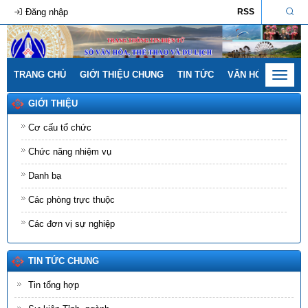
Đăng nhập
RSS
TRANG CHỦ
GIỚI THIỆU CHUNG
TIN TỨC
VĂN HÓA - GIA ĐÌ
Toggle
navigat
GIỚI THIỆU
Cơ cấu tổ chức
Chức năng nhiệm vụ
Danh bạ
Các phòng trực thuộc
Các đơn vị sự nghiệp
TIN TỨC CHUNG
Tin tổng hợp