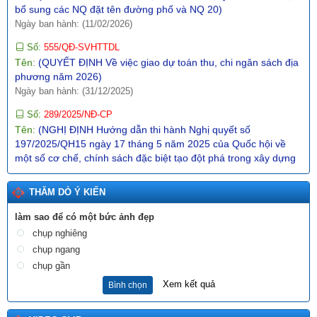
Ngày ban hành: (11/02/2026)
Số:
555/QĐ-SVHTTDL
Tên:
(QUYẾT ĐỊNH Về việc giao dự toán thu, chi ngân sách địa
phương năm 2026)
Ngày ban hành: (31/12/2025)
Số:
289/2025/NĐ-CP
Tên:
(NGHỊ ĐỊNH Hướng dẫn thi hành Nghị quyết số
197/2025/QH15 ngày 17 tháng 5 năm 2025 của Quốc hội về
một số cơ chế, chính sách đặc biệt tạo đột phá trong xây dựng
và tổ chức thi hành pháp luật)
Ngày ban hành: (10/12/2025)
THĂM DÒ Ý KIẾN
Số:
1987/SVHTTDL-VP
Tên:
(V/v định hướng nội dung phổ biến, giáo dục pháp luật
làm sao để có một bức ảnh đẹp
tháng 6 năm 2026)
chụp nghiêng
Ngày ban hành: (03/06/2026)
chụp ngang
chụp gần
Tên:
(BÀI TRUYỀN THÔNG DỰ THẢO NGHỊ QUYẾT QUY
ĐỊNH NỘI DUNG, MỨC CHI MỘT SỐ HOẠT ĐỘNG VĂN HÓA,
Xem kết quả
Bình chọn
NGHỆ THUẬT TRÊN ĐỊA BÀN TỈNH LAI CHÂU)
Ngày ban hành: (12/11/2025)