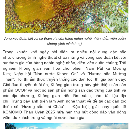
Vòng xèo đoàn kết với sự tham gia của hàng nghìn nghệ nhân, diễn viên quần
chúng (ảnh minh hoạ)
Trong khuôn khổ ngày hội diễn ra nhiều nội dung đặc sắc
như
:
chương trình nghệ thuật chào mừng và vòng xòe đoàn kết với
sự tham gia của hàng nghìn nghệ nhân, diễn viên quần chúng;
Trải
nghiệm không gian văn hoá chợ phiên Nậm Pắt xã Mường
Kim; Ngày hội “Non nước Khoen On” và “Hương sắc Mường
Than”; Hội thi ẩm thực truyền thống các dân tộc, thi giã bánh dày;
Giải đua thuyền đuôi én; Không gian trưng bày giới thiệu sản sản
phẩm OCOP và một số sản phẩm nông sản đặc trưng của tỉnh và
các địa phương; Không gian triển lãm sách, báo, tài liệu địa
chí; Trưng bày ảnh triển lãm Ảnh nghệ thuật về đề tài các dân tộc
thiểu số “Hương sắc Lai Châu”;.... Đặc biệt, giải chạy quốc tế
KOMOMO Than Uyên 2025 hứa hẹn thu hút đông đảo vận động
viên, du khách trong và ngoài nước tham gia.