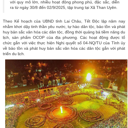
với quy mô lớn, nhiều hoạt động phong phú, đặc sắc, diễn
ra từ ngày 30/8 đến 02/9/2025, tập trung tại Xã Than Uyên.
Theo Kế hoạch của UBND tỉnh Lai Châu, Tết Độc lập năm nay
nhằm khơi dậy tinh thần yêu nước, tự hào dân tộc, bảo tồn và phát
huy bản sắc văn hóa các dân tộc, đồng thời quảng bá tiềm năng du
lịch, sản phẩm OCOP của địa phương. Các hoạt động được tổ
chức gắn với việc thực hiện Nghị quyết số 04‑NQ/TU của Tỉnh ủy
về bảo tồn và phát huy bản sắc văn hóa các dân tộc gắn với phát
triển du lịch.