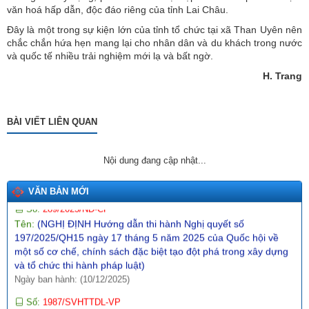
văn hoá hấp dẫn, độc đáo riêng của tỉnh Lai Châu.
Đây là một trong sự kiện lớn của tỉnh tổ chức tại xã Than Uyên nên
Tên:
(Dự thảo NGHỊ QUYẾT Quy định nguyên tắc, tiêu chí, định
chắc chắn hứa hẹn mang lại cho nhân dân và du khách trong nước
mức phân bổ vốn ngân sách trung ương và tỷ lệ vốn đối ứng
và quốc tế nhiều trải nghiệm mới lạ và bất ngờ.
của ngân sách địa phương thực hiện Chương trình mục tiêu
quốc gia về phát triển văn hóa giai đoạn 2025-2035 trên địa
H. Trang
bàn tỉnh Lai Châu)
Ngày ban hành: (26/01/2026)
BÀI VIẾT LIÊN QUAN
Số:
555/QĐ-SVHTTDL
Tên:
(QUYẾT ĐỊNH Về việc giao dự toán thu, chi ngân sách địa
phương năm 2026)
Nội dung đang cập nhật...
Ngày ban hành: (31/12/2025)
Số:
289/2025/NĐ-CP
VĂN BẢN MỚI
Tên:
(NGHỊ ĐỊNH Hướng dẫn thi hành Nghị quyết số
197/2025/QH15 ngày 17 tháng 5 năm 2025 của Quốc hội về
một số cơ chế, chính sách đặc biệt tạo đột phá trong xây dựng
và tổ chức thi hành pháp luật)
Ngày ban hành: (10/12/2025)
Số:
1987/SVHTTDL-VP
Tên:
(V/v định hướng nội dung phổ biến, giáo dục pháp luật