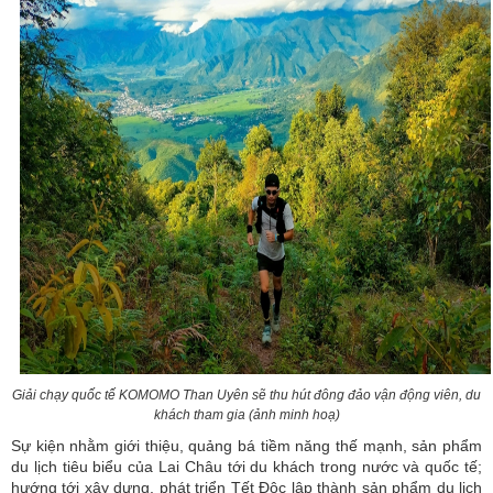
Giải chạy quốc tế KOMOMO Than Uyên sẽ thu hút đông đảo vận động viên, du
khách tham gia (ảnh minh hoạ)
Sự kiện nhằm giới thiệu, quảng bá tiềm năng thế mạnh, sản phẩm
du lịch tiêu biểu của Lai Châu tới du khách trong nước và quốc tế;
hướng tới xây dựng, phát triển Tết Độc lập thành sản phẩm du lịch