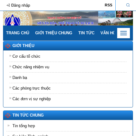
Đăng nhập
RSS
TRANG CHỦ
GIỚI THIỆU CHUNG
TIN TỨC
VĂN HÓA - GIA ĐÌ
Toggle
navigat
GIỚI THIỆU
Cơ cấu tổ chức
Chức năng nhiệm vụ
Danh bạ
Các phòng trực thuộc
Các đơn vị sự nghiệp
TIN TỨC CHUNG
Tin tổng hợp