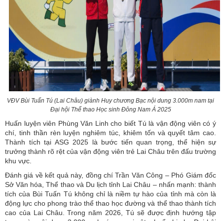
VĐV Bùi Tuấn Tú (Lai Châu) giành Huy chương Bạc nội dung 3.000m nam tại
Đại hội Thể thao Học sinh Đông Nam Á 2025
Huấn luyện viên Phùng Văn Linh cho biết Tú là vận động viên có ý
chí, tinh thần rèn luyện nghiêm túc, khiêm tốn và quyết tâm cao.
Thành tích tại ASG 2025 là bước tiến quan trọng, thể hiện sự
trưởng thành rõ rệt của vận động viên trẻ Lai Châu trên đấu trường
khu vực.
Đánh giá về kết quả này, đồng chí Trần Văn Công – Phó Giám đốc
Sở Văn hóa, Thể thao và Du lịch tỉnh Lai Châu – nhấn mạnh: thành
tích của Bùi Tuấn Tú không chỉ là niềm tự hào của tỉnh mà còn là
động lực cho phong trào thể thao học đường và thể thao thành tích
cao của Lai Châu. Trong năm 2026, Tú sẽ được định hướng tập