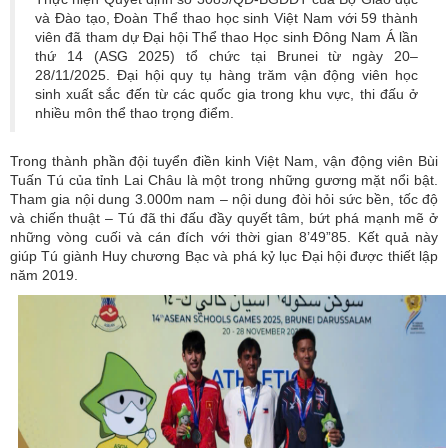
và Đào tạo, Đoàn Thể thao học sinh Việt Nam với 59 thành
viên đã tham dự Đại hội Thể thao Học sinh Đông Nam Á lần
thứ 14 (ASG 2025) tổ chức tại Brunei từ ngày 20–
28/11/2025. Đại hội quy tụ hàng trăm vận động viên học
sinh xuất sắc đến từ các quốc gia trong khu vực, thi đấu ở
nhiều môn thể thao trọng điểm.
Trong thành phần đội tuyển điền kinh Việt Nam, vận động viên Bùi
Tuấn Tú của tỉnh Lai Châu là một trong những gương mặt nổi bật.
Tham gia nội dung 3.000m nam – nội dung đòi hỏi sức bền, tốc độ
và chiến thuật – Tú đã thi đấu đầy quyết tâm, bứt phá mạnh mẽ ở
những vòng cuối và cán đích với thời gian 8’49”85. Kết quả này
giúp Tú giành Huy chương Bạc và phá kỷ lục Đại hội được thiết lập
năm 2019.