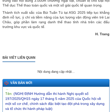
trung vào nội dung 3.000m chướng ngại vật, chuẩn bị cho Đại hội
Thể dục Thể thao toàn quốc và một số giải quốc tế quan trọng.
Thành tích xuất sắc của Bùi Tuấn Tú tại ASG 2025 tiếp tục khẳng
định nỗ lực, ý chí và tiềm năng của lực lượng vận động viên trẻ Lai
Châu, góp phần làm rạng danh thể thao tỉnh nhà trên các đấu
Tên:
(Dự thảo NGHỊ QUYẾT Quy định nguyên tắc, tiêu chí, định
trường khu vực và quốc tế.
mức phân bổ vốn ngân sách trung ương và tỷ lệ vốn đối ứng
H. Trang
của ngân sách địa phương thực hiện Chương trình mục tiêu
quốc gia về phát triển văn hóa giai đoạn 2025-2035 trên địa
bàn tỉnh Lai Châu)
Ngày ban hành: (26/01/2026)
BÀI VIẾT LIÊN QUAN
Số:
555/QĐ-SVHTTDL
Tên:
(QUYẾT ĐỊNH Về việc giao dự toán thu, chi ngân sách địa
phương năm 2026)
Nội dung đang cập nhật...
Ngày ban hành: (31/12/2025)
VĂN BẢN MỚI
Số:
289/2025/NĐ-CP
Tên:
(NGHỊ ĐỊNH Hướng dẫn thi hành Nghị quyết số
197/2025/QH15 ngày 17 tháng 5 năm 2025 của Quốc hội về
một số cơ chế, chính sách đặc biệt tạo đột phá trong xây dựng
và tổ chức thi hành pháp luật)
Ngày ban hành: (10/12/2025)