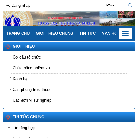
Đăng nhập
RSS
TRANG CHỦ
GIỚI THIỆU CHUNG
TIN TỨC
VĂN HÓA - GIA ĐÌ
Toggle
navigat
GIỚI THIỆU
Cơ cấu tổ chức
Chức năng nhiệm vụ
Danh bạ
Các phòng trực thuộc
Các đơn vị sự nghiệp
TIN TỨC CHUNG
Tin tổng hợp