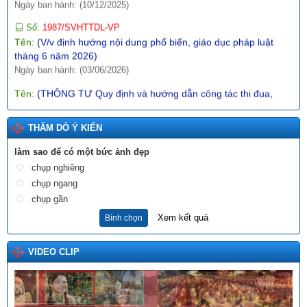
Số:
1987/SVHTTDL-VP
Tên:
(V/v định hướng nội dung phổ biến, giáo dục pháp luật
tháng 6 năm 2026)
Ngày ban hành: (03/06/2026)
Tên:
(THÔNG TƯ Quy định và hướng dẫn công tác thi đua,
khen thưởng về Dân quân tự vệ)
Ngày ban hành: (22/12/2025)
THĂM DÒ Ý KIẾN
Tên:
(NGHỊ ĐỊNH1 Quy định về giá đất)
Ngày ban hành: (10/12/2025)
làm sao để có một bức ảnh đẹp
chụp nghiêng
Tên:
(Danh sách dự kiến xếp hạng “Khách sạn tiêu biểu không
thuốc lá” lần thứ I - năm 2025)
chụp ngang
Ngày ban hành: (18/12/2025)
chụp gần
Xem kết quả
Bình chọn
Tên:
(BÀI TRUYỀN THÔNG DỰ THẢO QUYẾT ĐỊNH SỬA ĐỔI,
BỔ SUNG MỘT SỐ ĐIỀU CỦA QUYẾT ĐỊNH SỐ 21/2017/QĐ-
UBND NGÀY 21/7/2017 CỦA UBND TỈNH LAI CHÂU BAN HÀNH
VIDEO CLIP
QUY CHẾ PHỐI HỢP LIÊN NGÀNH VỀ PHÒNG, CHỐNG BẠO
LỰC GIA ĐÌNH TRÊN ĐỊA BÀN TỈNH LAI CHÂU)
Ngày ban hành: (18/11/2025)