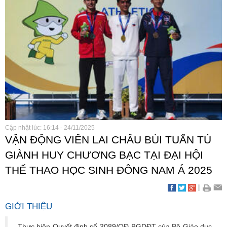
Cập nhật lúc: 16:14 - 24/11/2025
VẬN ĐỘNG VIÊN LAI CHÂU BÙI TUẤN TÚ
GIÀNH HUY CHƯƠNG BẠC TẠI ĐẠI HỘI
THỂ THAO HỌC SINH ĐÔNG NAM Á 2025
|
GIỚI THIỆU
Thực hiện Quyết định số 3089/QĐ-BGDĐT của Bộ Giáo dục