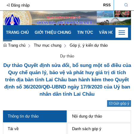
Đăng nhập
RSS
TRANG CHỦ
GIỚI THIỆU CHUNG
TIN TỨC
VĂN HÓA - GIA ĐÌ
Toggle
navigat
Trang chủ
Thư mục chung
Góp ý, ý kiến dự thảo
Dự thảo
Dự thảo Quyết định sửa đổi, bổ sung một số điều của
Quy chế quản lý, bảo vệ và phát huy giá trị di tích
trên địa bàn tỉnh Lai Châu ban hành kèm theo Quyết
định số 36/2020/QĐ-UBND ngày 17/9/2020 của Uỷ ban
nhân dân tỉnh Lai Châu
Gửi góp ý
Thông tin dự thảo
Nội dung dự thảo
Tải về
Danh sách góp ý