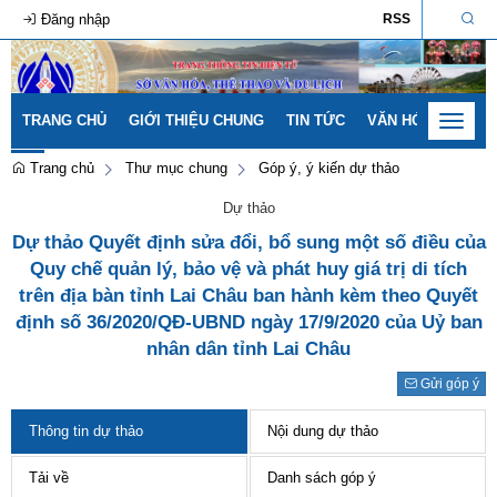
Đăng nhập
RSS
TRANG CHỦ
GIỚI THIỆU CHUNG
TIN TỨC
VĂN HÓA - GIA ĐÌ
Toggle
navigat
Trang chủ
Thư mục chung
Góp ý, ý kiến dự thảo
Dự thảo
Dự thảo Quyết định sửa đổi, bổ sung một số điều của
Quy chế quản lý, bảo vệ và phát huy giá trị di tích
trên địa bàn tỉnh Lai Châu ban hành kèm theo Quyết
định số 36/2020/QĐ-UBND ngày 17/9/2020 của Uỷ ban
nhân dân tỉnh Lai Châu
Gửi góp ý
Thông tin dự thảo
Nội dung dự thảo
Tải về
Danh sách góp ý