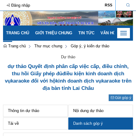
Đăng nhập
RSS
TRANG CHỦ
GIỚI THIỆU CHUNG
TIN TỨC
VĂN HÓA - GIA ĐÌ
Toggle
navigat
Trang chủ
Thư mục chung
Góp ý, ý kiến dự thảo
Dự thảo
dự thảo Quyết định phân cấp việc cấp, điều chỉnh,
thu hồi Giấy phép đủđiều kiện kinh doanh dịch
vụkaraoke đối với hộkinh doanh dịch vụkaraoke trên
địa bàn tỉnh Lai Châu
Gửi góp ý
Thông tin dự thảo
Nội dung dự thảo
Tải về
Danh sách góp ý