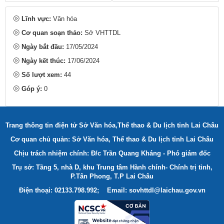
Lĩnh vực:
Văn hóa
Cơ quan soạn thảo:
Sở VHTTDL
Ngày bắt đầu:
17/05/2024
Ngày kết thúc:
17/06/2024
Số lượt xem:
44
Góp ý:
0
Trang thông tin điện tử Sở Văn hóa,Thể thao & Du lịch tỉnh Lai Châu
Cơ quan chủ quản: Sở Văn hóa, Thể thao & Du lịch tỉnh Lai Châu
Chịu trách nhiệm chính: Đ/c Trần Quang Kháng - Phó giám đốc
Trụ sở: Tầng 5, nhà D, khu Trung tâm Hành chính- Chính trị tỉnh,
P.Tân Phong, T.P Lai Châu
Điện thoại: 02133.798.992; Email: sovhttdl@laichau.gov.vn