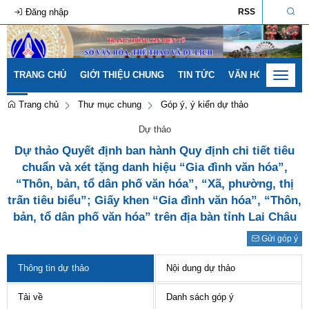
Đăng nhập
RSS
TRANG CHỦ
GIỚI THIỆU CHUNG
TIN TỨC
VĂN HÓA - GIA ĐÌ
Toggle
navigat
Trang chủ
Thư mục chung
Góp ý, ý kiến dự thảo
Dự thảo
Dự thảo Quyết định ban hành Quy định chi tiết tiêu
chuẩn và xét tặng danh hiệu “Gia đình văn hóa”,
“Thôn, bản, tổ dân phố văn hóa”, “Xã, phường, thị
trấn tiêu biểu”; Giấy khen “Gia đình văn hóa”, “Thôn,
bản, tổ dân phố văn hóa” trên địa bàn tỉnh Lai Châu
Gửi góp ý
Thông tin dự thảo
Nội dung dự thảo
Tải về
Danh sách góp ý