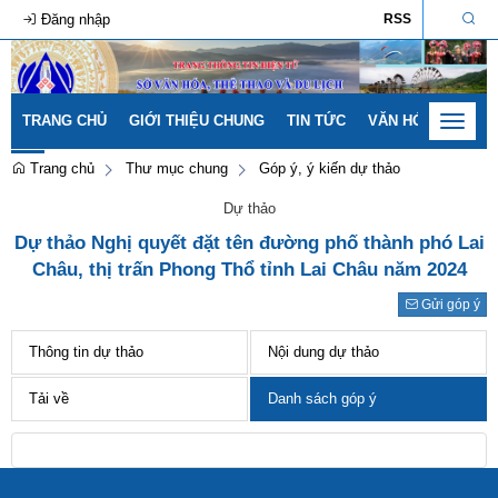
Đăng nhập
RSS
TRANG CHỦ
GIỚI THIỆU CHUNG
TIN TỨC
VĂN HÓA - GIA ĐÌ
Toggle
navigat
Trang chủ
Thư mục chung
Góp ý, ý kiến dự thảo
Dự thảo
Dự thảo Nghị quyết đặt tên đường phố thành phó Lai
Châu, thị trấn Phong Thổ tỉnh Lai Châu năm 2024
Gửi góp ý
Thông tin dự thảo
Nội dung dự thảo
Tải về
Danh sách góp ý