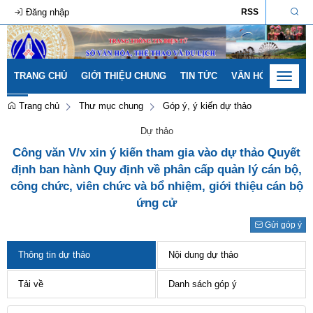
Đăng nhập
RSS
TRANG CHỦ
GIỚI THIỆU CHUNG
TIN TỨC
VĂN HÓA - GIA ĐÌ
Toggle
navigat
Trang chủ
Thư mục chung
Góp ý, ý kiến dự thảo
Dự thảo
Công văn V/v xin ý kiến tham gia vào dự thảo Quyết
định ban hành Quy định về phân cấp quản lý cán bộ,
công chức, viên chức và bổ nhiệm, giới thiệu cán bộ
ứng cử
Gửi góp ý
Thông tin dự thảo
Nội dung dự thảo
Tải về
Danh sách góp ý