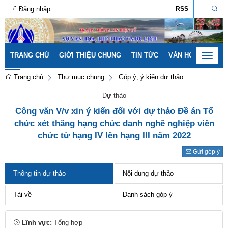
Đăng nhập
RSS
TRANG CHỦ
GIỚI THIỆU CHUNG
TIN TỨC
VĂN HÓA - GIA ĐÌ
Toggle
navigat
Trang chủ
Thư mục chung
Góp ý, ý kiến dự thảo
Dự thảo
Công văn V/v xin ý kiến đối với dự thảo Đề án Tổ
chức xét thăng hạng chức danh nghề nghiệp viên
chức từ hạng IV lên hạng III năm 2022
Gửi góp ý
Thông tin dự thảo
Nội dung dự thảo
Tải về
Danh sách góp ý
Lĩnh vực:
Tổng hợp