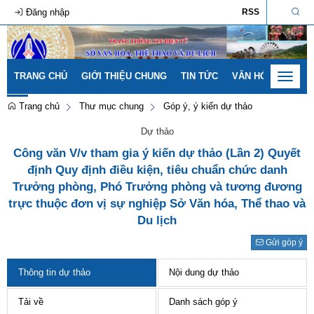
Đăng nhập
RSS
TRANG CHỦ
GIỚI THIỆU CHUNG
TIN TỨC
VĂN HÓA - GIA ĐÌ
Toggle
navigat
Trang chủ
Thư mục chung
Góp ý, ý kiến dự thảo
Dự thảo
Công văn V/v tham gia ý kiến dự thảo (Lần 2) Quyết
định Quy định điều kiện, tiêu chuẩn chức danh
Trưởng phòng, Phó Trưởng phòng và tương đương
trực thuộc đơn vị sự nghiệp Sở Văn hóa, Thể thao và
Du lịch
Gửi góp ý
Thông tin dự thảo
Nội dung dự thảo
Tải về
Danh sách góp ý