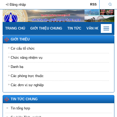
Đăng nhập
RSS
TRANG CHỦ
GIỚI THIỆU CHUNG
TIN TỨC
VĂN HÓA - GIA ĐÌ
Toggle
navigat
GIỚI THIỆU
Cơ cấu tổ chức
Chức năng nhiệm vụ
Danh bạ
Các phòng trực thuộc
Các đơn vị sự nghiệp
TIN TỨC CHUNG
Tin tổng hợp