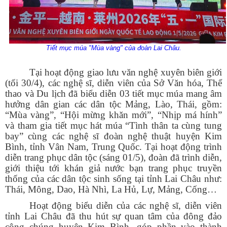
Tiết mục múa "Mùa vàng" của đoàn Lai Châu.
Tại hoạt động giao lưu văn nghệ xuyên biên giới
(tối 30/4), các nghệ sĩ, diễn viên của Sở Văn hóa, Thể
thao và Du lịch đã biểu diễn 03 tiết mục múa mang âm
hưởng dân gian các dân tộc Mảng, Lào, Thái, gồm:
“Mùa vàng”, “Hội mừng khăn mới”, “Nhịp má hính”
và tham gia tiết mục hát múa “Tình thân ta cùng tung
bay” cùng các nghệ sĩ đoàn nghệ thuật huyện Kim
Bình, tỉnh Vân Nam, Trung Quốc. Tại hoạt động trình
diễn trang phục dân tộc (sáng 01/5), đoàn đã trình diễn,
giới thiệu tới khán giả nước bạn trang phục truyền
thống của các dân tộc sinh sống tại tỉnh Lai Châu như:
Thái, Mông, Dao, Hà Nhì, La Hủ, Lự, Mảng, Cống…
Hoạt động biểu diễn của các nghệ sĩ, diễn viên
tỉnh Lai Châu đã thu hút sự quan tâm của đông đảo
công chúng huyện Kim Bình, góp phần vào thành