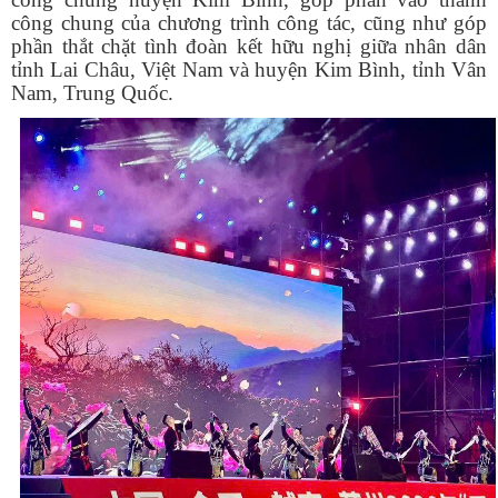
công chung của chương trình công tác, cũng như góp
phần thắt chặt tình đoàn kết hữu nghị giữa nhân dân
tỉnh Lai Châu, Việt Nam và huyện Kim Bình, tỉnh Vân
Nam, Trung Quốc.
Tên:
(Dự thảo NGHỊ QUYẾT Quy định nguyên tắc, tiêu chí, định